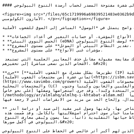
#### الشكل 1. سنة واحدة من البيانات المحمّلة إلى شفرة مفتوحة المصدر لحساب أرصدة التنوع البيولوجي

figure><img src="/files/>الشكل 1. بيانات من موقع تجريبي لـ ISBM للتنوع البيولوجي على مدى عام واحد في 
الأمازون الكولومبي. </p></figcaption></figure>

تمثل في *الوصول* المباشر إلى السوق للشعوب الأصلية (IP) والمجتمعات المحلية (LC)، حذفنا عمداً أساليب القياس الكمي العلمية التالية:&#x20;
* **تحديد الأفراد** من الأنواع المؤشرة، أو حسابات التغير في أعداد الجماعات،

* **الحمض النووي البيئي (eDNA) أو غيره من الأساليب العلمية المتقدمة** لوصف التنوع البيولوجي،

* **تقدير النظام البيئي أو الموئل** على مستوى المشروع،

* **مؤشرات غنى الأنواع** على مستوى المشروع.

ونقر بأن هذه التنازلات قد تعني قيماً سوقية أقل لأرصدة التنوع البيولوجي الطوعية الصادرة بموجب هذا المعيار، ونعدّ ذلك مقايضة مقبولة مقابل حذف المعايير العلمية التي تستبعد 
الأشخاص الذين نسعى مباشرةً إلى تحفيزهم. &#x20;

**جرى** [**تطويرها بشكل مشترك مع الشعوب الأصلية (IP) والمجتمعات المحلية (LC)**](/methodology/ar/almlahq/almlhq-h-mulfwn-mn-alshawb-alaslyh.md). وحتى الآن، أسهم قادة من 
ثماني عشرة [من مجتمعات الشعوب الأصلية](<https://isbm.savimbo.com/front-material/authors#independent-indigenous-leaders >) ومئات من [صغار المزارعين من الشعوب الأصلية]
(https://www.savimbo.com/growers) في الأمازون الكولومبي إسهاماً مباشراً في تصميم هذه المنهجية وتجريبها. وهي قيد النظر حالياً لاعتمادها من قبل مجموعات الشعوب الأصلية (IP) 
والمجتمعات المحلية (LC) في الإكوادور وبيرو والبرازيل وسورينام والمكسيك وبنما وبوليفيا وغواتيمالا وفيجي وبابوا غينيا الجديدة وإندونيسيا والفلبين والغابون وكينيا وجنوب 
 جرى استعراضها وصقلها [على نحو خاص](/methodology/ar/tarykh-alwthyqh.md) و [علناً]
(/methodology/ar/almlahq/almlhq-i-khtabat-aldam.md) من قِبل مئات الخبراء العالميين، باستخدام اعتبارات بيولوجية وأنثروبولوجية للحفاظ على التنوع البيولوجي، وفهماً علمياً 
، وإلحاح الحد من مزيد من الانقراضات التي لا رجعة فيها.&#x20;
**صُممت هذه المنهجية لإحداث تغيير سلوكي.** يمكن للشعوب الأصلية والمجتمعات المحلية أن تحافظ على الأنواع النادرة أو تتاجر بها. ولديها وصول غير مقيد إلى صيد أو دراسة أندر 
الأنواع وأكثرها قيمة على الأرض. ولديها معرفة تقليدية تفوق كثيراً أفضل ما لدينا من العلوم النباتية والسلوكية. وليس أمامنا خيار سوى احترام استقلاليتها بالكامل. وقد صُممت هذه 
المنهجية عمداً لتحفيز النماذج الإيجابية اقتصادياً داخل الشعوب الأصلية والمجتمعات المحلية، وتمكّنها من تعزيز أنماط حياتها التقليدية ذاتياً، بما يصون ويُبقي معارف التنوع 
البيولوجي في أكمل صورها.&#x20;

ين لهم أكبر أثر عالمي في الحفاظ على التنوع البيولوجي.&#x20;