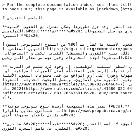
> For the complete documentation index, see [llms.txt](
to page URLs; this page is available as [Markdown](http
# الملخص التنفيذي

**صُممت هذه المنهجية لتكون بسيطة وسريعة النشر. وقد جرى تطويرها بشكل مشترك مع الشعوب الأصلية (IP) والمجتمعات المحلية (LC) المنخرطة في الحفاظ القاعدي في الأمازون 
الكولومبي،&#x20;*****ثم*****&#x20;ثم تُرجمت إلى الأسواق العالمية على يد نواة متخصصة من علماء الحفاظ على التنوع البيولوجي، للاستخدام الفوري من قبل المجموعات 
النظيرة.**&#x20;

ترعى الشعوب الأصلية ما يُقدَّر بـ [80% من التنوع البيولوجي المصون](https://report.territoriesoflife.org/global-analysis/) على كوكب الأرض، ومع ذلك تتلقى [أقل من 2% من 
التمويل المناخي. ](https://sdg.iisd.org/commentary/guest-articles/climate-finance-needs-rethinking-to-reach-indigenous-peoples-on-the-ground/)صُممت هذه المنهجية تحديداً 
لإزالة البيروقراطية العلمية والوسطاء في السوق الذين قد يستنزفون الأموال من الاستغلال التجاري لهذه الخدمة. وبدلاً من ذلك، تتيح *الفوري والمستقل* القياس الكمي و *المدفوعات 
المباشرة* لهذه المجموعات وجيرانهم من صغار المزارعين.&#x20;

**تعتمد هذه المنهجية على الأنواع المؤشرة.** مفهوم بسيط لكنه قوي: لا تستطيع بعض أنواع النباتات والحيوانات البقاء إلا في النظم البيئية الوظيفية. إن وجود فرد سليم في البرية 
يُعد مؤشراً صالحاً علمياً على أن النظام البيئي سليم وظيفياً. ويُحترم الكائن البري عند إثبات وجود الأنواع المؤشرة باستخدام تقنيات الرصد غير المتدخلة (مثل كاميرات المراقبة، أو 
قع من قبل مجموعات الشعوب الأصلية (IP) والمجتمعات المحلية (LC) ضمن سياقات الصيد 
ئية الكبيرة مثل الأمازون، وبفضل البحوث الحديثة [البحوث]
(https://www.nature.com/articles/s41586-022-04664-7)، فقد تبيّن أن تنوع الأنواع في مجموعة تصنيفية واحدة قد يكون كافياً لتمثيل جوانب أخرى من التنوع البيولوجي. ([Cox et 
al. 2022](https://www.nature.com/articles/s41586-022-04
sufficient-activity-7168337656769105920-_aOx/?utm_sourc
7)).

**تصدر هذه المنهجية أرصدة تنوع بيولوجي طوعية (VBCs).** وعليه، لا يمكن استخدامها مطلقاً لتقديم «تعويضات» من أي نوع. ولا يعتقد مؤلفوها أنه سيكون من الأخلاقي يوماً ما أن يُتاجر 
بـ [شمبانزي مقابل ياغوار](https://www.propublica.org/article/biodiversity-offsets-guinea-world-bank-group-chimpanzees-outbreak)، أو ياغوار إحدى مجموعات الشعوب الأصلية 
مقابل ياغوار مجموعة أخرى.&#x20;

**لقد جرى&#x20;*****عمداً*****&#x20;تبسيطها**. وقد استخدم العلماء الذين روجوا لها خبراتهم لإضفاء الطابع الديمقراطي على القياسات المطلوبة للاندماج في السوق، لا باسم التقدم 
العلمي، بل باسم التحرك الفوري. &#x20;
