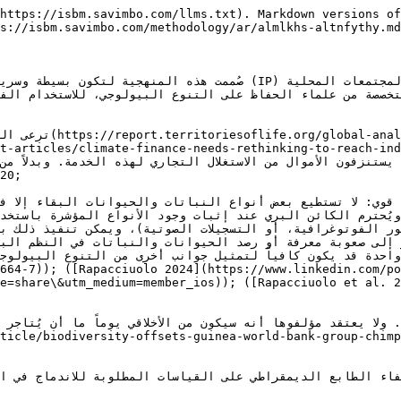
https://isbm.savimbo.com/llms.txt). Markdown versions of
s://isbm.savimbo.com/methodology/ar/almlkhs-altnfythy.md
 الفوتوغرافية، أو التسجيلات الصوتية)، ويمكن تنفيذ ذلك بسهولة وفوراً على أرض الوا
 إلى صعوبة معرفة أو رصد الحيوانات والنباتات في النظم البي
664-7)); ([Rapacciuolo 2024](https://www.linkedin.com/po
e=share\&utm_medium=member_ios)); ([Rapacciuolo et al. 2