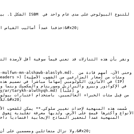
لل

ولا نزال متفائلين ومصممين على أن 
