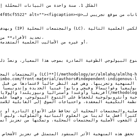
<65c1719996a69839521483e0362b9d4f05cf5522" alt=""><figcaption><p
وبهدف واضح ي

أفريقيا وأوغندا وأستراليا ونيوزيلندا والولايات المتحدة وكندا. وقد
أنظمة التكيفية المعقدة، واحتياجات السوق إلى القابلية للاستبدال
تحقق هذه المنهجية الأثر المنشود المتمثل في تعزيز الأشخاص الذ