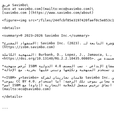
فريق Savimbo\

[eco at savimbo.com](mailto:eco@savimbo.com)\

[savimbo.com ](https://www.savimbo.com/about)

<figure><img src="/files/244fcbf85e3197420faef0c5e853c1
<details>

<summary>© 2023–2026 Savimbo Inc.</summary>

*الاستشهاد المقترح: Savimbo Inc. (2023). منهجية التنوع البيولوجي للأنواع المؤشرة التابعة لـ Savimbo (ISBM): ملخص تنفيذي.* [*https://isbm.savimbo.com*]
(https://isbm.savimbo.com)

المنهجية الكاملة: Burbank, D., Lopez, J., Jamauca, L., & Lopez Rojas, A.I. (2023). منهجية التنوع البيولوجي للأنواع المؤشرة. 
<https://doi.org/10.13140/RG.2.2.10435.00805>. النسخة الحالية المعتمدة من Cercarbono: ISBM v1.2، المعتمدة بموجب برنامج Cercarbono لاعتماد التنوع البيولوجي (CBCP).

*تُرخص منهجية ISBM بموجب المشاع الإبداعي - نسب المصنف 4.0 الدولية (CC BY 4.0).*\

*يجوز لأي جهة — أكاديمية، أو منظمة غير حكومية، أو مجتمع، أو مطور مشروع، أو جهة تجارية — أن تستخدم المنهجية وتكيّفها وتبني عليها بحرية، مع الإحالة.*

*«ISBM» و«Savimbo» علامتان تجاريتان لشركة Savimbo Inc. وليستا مرخّصتين*\

*بموجب CC BY 4.0. تطبيق المنهجية مجاني بموجب تلك الرخصة؛ أما استخدام*\

*اسم ISBM أو ختمه لتسمية خدمة اعتماد أو تسويقها أو بيعها فيتطلب اتفاق ترخيص منفصل للعلامة التجارية (إتاوة) مع Savimbo Inc. جهات الاعتماد: اتصل* [*eco at savimbo.com*]
(mailto:eco@savimbo.com)

</details>

---
