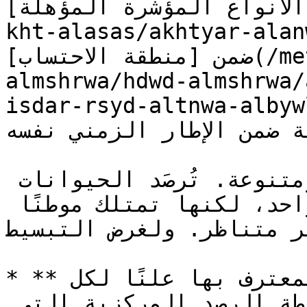
[الأنواع المؤشرة المؤهلة](/methodology/ar/tqyy
kht-alasas/akhtyar-alanwaa-a
ضمن [منطقة الاحتساب](/methodology/ar/wsf-
almshrwa/hdwd-almshrwa/
isdar-rsyd-altnwa-albywlwjy.md) — 
ة ضمن الإطار الزمني نفسه
الأنواع معقدة، وديناميكية، ومتنوعة. تُرصَد الحيوانات 
عادةً عند إحداثي جغرافي واحد، لكنها تمتلك موطنًا 
ر وغير متناظر. ولغرض التبسيط
* **تُطبَّع مساحة نطاق الموطن المعترف بها علنًا لكل 
نوع مؤشِّر إلى دائرة** حول نقطة الرصد المركزية التي 