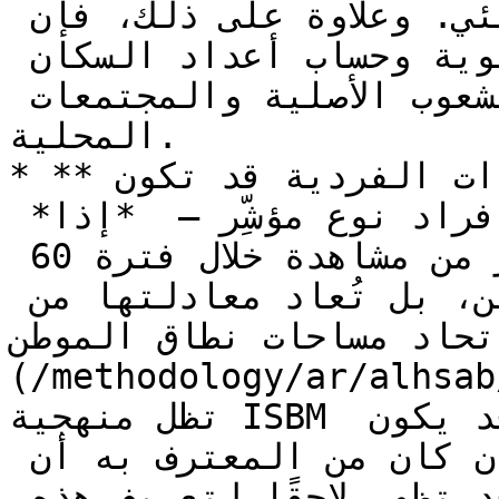
المؤشرة ضمن النظام البيئي. وعلاوة على ذلك، فإن 
العديد من تقنيات تحديد الهوية وحساب أعداد السكان 
تدخُّلية، و/أو حصرية تقنيًا للشعوب الأصلية والمجتمعات 
المحلية.

* **تُدمَج المشاهدات.** لأن المشاهدات الفردية قد تكون 
واحدة، *أو عديدة*، من أفراد نوع مؤشِّر —  *إذا* 
احتوت المنطقة نفسها على أكثر من مشاهدة خلال فترة 60 
يومًا، فلا تُحتسب المساحة مرتين، بل تُعاد معادلتها من 
اد مساحات نطاق الموطن (انظر [حسابات الزمن
(/methodology/ar/alhsab/hs
تظل منهجية ISBM مقتصرة على الحفاظ، إذ قد يكون 
إثبات نمو السكان صعبًا — وإن كان من المعترف به أن 
منهجيات أكثر تطورًا قد تظهر لاحقًا لتعريف هذه 