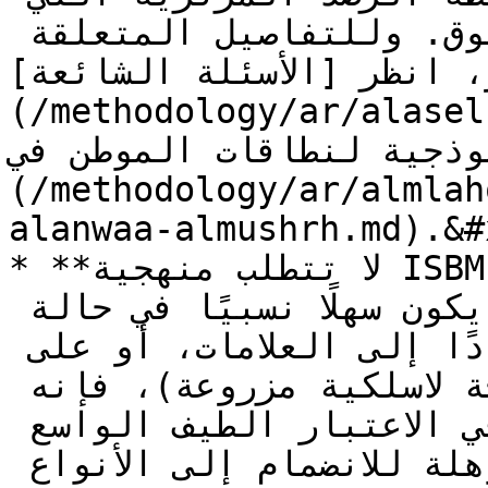
جرى عندها رصد النوع بشكل موثوق. وللتفاصيل المتعلقة 
ر، انظر [الأسئلة الشائعة
(/methodology/ar/alaselh-alsh
نموذجية لنطاقات الموطن في [الملحق
(/methodology/ar/almlah
alanwaa-almushrh.md).&#x
* **لا تتطلب منهجية ISBM تحديد هوية الأفراد من 
النوع**،. ورغم أن ذلك قد يكون سهلًا نسبيًا في حالة 
نوع مؤشِّر مثل الجاكوار (استنادًا إلى العلامات، أو على 
نحو أكثر تدخّلًا باستخدام شريحة لاسلكية مزروعة)، فإنه 
يصبح بالغ الصعوبة عند الأخذ في الاعتبار الطيف الواسع 
من الأنواع التي قد تكون مؤهلة للانضمام إلى الأنواع 