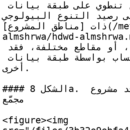
يرجى ملاحظة أن مشاهدات الأنواع تنطوي على طبقة بيانات 
ة إلى رصيد التنوع البيولوجي
ذات [مناطق المشروع](/methodology/ar/wsf-
almshrwa/hdwd-almshrwa.md) ة قطع أرض
متجاورة، أو مشاريع مجمعة، أو مقاطع مختلفة، فقد 
تُقسَّم هذه الطبقة لأغراض الحساب بواسطة طبقة بيانات 
أخرى.

#### الشكل 8a. تقسيم منطقة احتساب بواسطة حد مشروع 
مجمَّع

<figure><img 