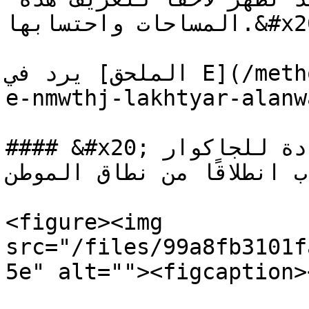
المساحات واحتسابها.&#x20;

يرد في [الملحق E](/methodology/ar/almlahq/almlhq-
e-nmwthj-lakhtyar-alanw
#### &#x20;الشكل 8. اتحاد مشاهدات متعددة للجاكوار 
ب انطلاقًا من نطاق الموطن
<figure><img 
src="/files/99a8fb3101f
5e" alt=""><figcaption>