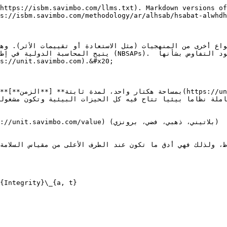
https://isbm.savimbo.com/llms.txt). Markdown versions of
s://isbm.savimbo.com/methodology/ar/alhsab/hsabat-alwhdh
والوصف الكامل للوحدة القابلة للتشغيل البيني التي يقود 
للحفاظ، ولذلك فهي أدق ما تكون عند الطرف الأعلى من مقياس السل
{Integrity}\_{a, t}
