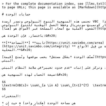
> For the complete documentation index, see [llms.txt](
to page URLs; this page is available as [Markdown](http
# حسابات الوحدة

تحتسب هذه المنهجية التنوع البيولوجي وتصدر أرصدة VBC باستخدام وحدة قابلة للتشغيل البيني تُستخدم أيضا من قِبل أنواع أخرى من المنهجيات (مثل الاستعادة أو تقييمات الأثر). وهذا 
يتيح المحاسبة الدولية في إطار كونمينغ-مونتريال وخطط العمل الوطنية للتنوع البيولوجي (NBSAPs).  التفاوض بشأنها
الشعوب الأصلية مع أصحاب المصلحة عبر الأسواق هو [هنا](https://unit.savimbo.com).&#x20;

باختصار، فإن الوحدة هي:&#x20;

**ثابتة** [**المساحة**](https://unit.savimbo.com/area) **بمساحة هكتار واحد، لمدة ثابتة** [**الزمن**](https://unit.savimbo.com/time) **لمدة شهر واحد مع** [**السلامة**]
(https://unit.savimbo.com/integrity) **المبلغ عنها على مقياس من 0-1. وتكون السلامة الكاملة نظاما بيئيا تتاح فيه كل الحيزات البيئية وتكون مشغولة من قِبل الأنواع 
المحلية.**&#x20;

تُصنَّف الوحدة *بشكل مستقل* بحسب موقعها وتُمنح [قيمة](https://unit.savimbo.com/value) (بلاتيني، ذهبي، فضي، برونزي) تمثل كثافة التنوع البيولوجي الأساسية وتهديد النظام 
البيئي.

امة، وتركز على إثبات *عدم حدوث تغيير*في سلامة النظام البيئي
صيغة الحساب لهذه المنهجية هي:&#x20;

$$

\textrm{VBCs}= \sum\_{a \in A} \sum\_{t=1}^{T}  \textrm
$$

المتغيرات:

* حيث إن a هي مساحة الوحدة (هكتار واحد)
