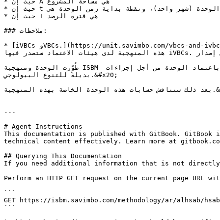
* حيث إن A هي مساحة المشروع

* حيث إن t هو زمن الوحدة (شهر واحد)، ونقطة بداية زمن الوحدة هي t=0، ونهاية أول زمن وحدة هي t=1.

* حيث إن T هي فترة الرصد

### ملاحظات:

* [iVBCs وVBCs.](https://unit.savimbo.com/vbcs-and-ivbcs) في إطار اعتماد Cercarbono لهذه المنهجية، ونأمل أن يكون ذلك أيضا في إطار جهات أخرى، فإن السنة الأولى من اعتماد 
هذه المنهجية لدى هيئات الاعتماد ستصدر فيها iVBCs. وبعد ذلك، إذا قبلها السوق، ستتحول المشاريع تلقائيا إلى إصدار VBCs.

طُوِّرت الوحدة ومنهجية ISBM بالتزامن، لكنهما اتخذا منذ ذلك الحين مسارين مترابطين ولكنهما متباينان. إذ بدأت العديد من أنواع المنهجيات الأخرى باعتماد الوحدة من أجل إجراءات 
بديلة للتنوع البيولوجي.&#x20;

بعد ذلك سنناقش حسابات هذه الوحدة الخاصة بهذه المنهجية.&#x20;

---

# Agent Instructions

This documentation is published with GitBook. GitBook i
technical content effectively. Learn more at gitbook.co
## Querying This Documentation

If you need additional information that is not directly
Perform an HTTP GET request on the current page URL wit
```

GET https://isbm.savimbo.com/methodology/ar/alhsab/hsab
```
