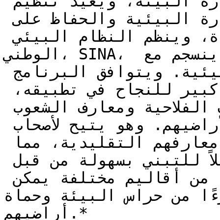
التنظيمية، الذي ينشئ وزارة البيئة، ويعيد تنظيم 
القطاع العام المسؤول عن الإدارة البيئية والحفاظ على 
الموارد الطبيعية المتجددة، وينظم النظام البيئي 
الوطني، SINA، ويصدر أحكامًا أخرى، بما ينسجم مع 
المبادئ والسياسات العامة البيئية. ويتوافق البرنامج 
مع واقع الأقاليم، مع احتمال كبير للنجاح في تطبيقه، 
إذ تم تطويره وفقًا للمعارف الفلاحية ومعارف الشعوب 
الأصلية بوصفهم حماة طبيعيين لأراضيهم. وهو يتيح لأصحاب 
الأراضي أو شاغليها تطبيق معارفهم التقليدية، مما 
يجعل تطوير هذه المنهجية قابلاً للتبني بسهولة من قبل 
المجموعات الأصلية أو الزراعية من أقاليم مختلفة يمكن 
ن حراس البيئة وحماة fauna وflora 
أراضيهم.*
