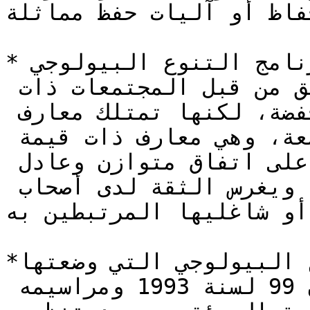
فاظ أو آليات حفظ مماثلة.*
*وعلاوة على ذلك، يتمتع برنامج التنوع البيولوجي 
بمنهجية بسيطة وواضحة للتطبيق من قبل المجتمعات ذات 
المستويات الأكاديمية المنخفضة، لكنها تمتلك معارف 
أصلية وتقليدية وطبيعية واسعة، وهي معارف ذات قيمة 
لغرض المشروع. كما أنه يقوم على اتفاق متوازن وعادل 
للإرادات من منظور قانوني، ويغرس الثقة لدى أصحاب 
 أو شاغليها المرتبطين به.*
*تتسق منهجية التنوع البيولوجي التي وضعتها SAVIMBO 
في كولومبيا مع القانون 99 لسنة 1993 ومراسيمه 