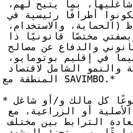
الشركة وأصحاب الأقاليم أو شاغليها، بما يتيح لهم، 
بوصفه أداة تفاوضية، أن يكونوا أطرافًا رئيسية في 
تنظيم الأنشطة المتعلقة بالحفاظ (الحماية، والاستخدام، 
والإدارة) لبعض الموارد. وبصفتي مختصًا قانونيًا ذا 
خبرة واسعة في التمثيل القانوني والدفاع عن مصالح 
المجتمعات في كولومبيا، ولا سيما في إقليم بوتومايو، 
أرى فرصة للحماية البيئية والنمو الشامل لاقتصاد 
المنطقة مع SAVIMBO.*

*صُممت المنهجية بحيث يتبناها طوعًا كل مالك و/أو شاغل 
أو قائد من قادة المجموعات الأصلية أو الزراعية، مع 
نقاط قوة كبيرة في توليد واستعادة الترابط بين مختلف 
العقارات التي كانت معزولة سابقًا بسبب تجزؤ المشهد 