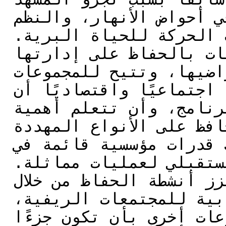
الطبيعي، وتعزيز تعافي أحواض الأنهار، والنظم 
الإيكولوجية الطبيعية، وممرات الحركة للحياة البرية. 
وهي تزيد من اهتمام المجتمعات بالحفاظ على إدارتها 
البيئية وتحسينها في أراضيها، وتتيح للمجموعات 
الأصلية والزراعية المهمشة اجتماعيًا واقتصاديًا أن 
تكون فاعلة رئيسية في البرنامج، وأن تتعلم أهمية 
رعاية موئلها الطبيعي، وتحافظ على الأنواع المهددة 
بالانقراض أو المهددة، وتترك قدرات مؤسسية قائمة في 
الإقليم من أجل التنفيذ المستقبلي لعمليات مماثلة. 
وإضافة إلى ذلك، فإنها تعزز أنشطة الحفاظ من خلال 
استخدام لغة إنتاجية أكثر جاذبية للمجتمعات الريفية، 
وتثير اهتمام أقاليم أو مجموعات أخرى بأن تكون جزءًا 