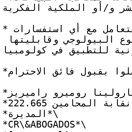
ر و/أو الملكية الفكرية.*
*وأخيرًا، سأكون مستعدًا للتعامل مع أي استفسارات 
قانونية بشأن منهجية التنوع البيولوجي وقابليتها 
نية للتطبيق في كولومبيا.*
*وتفضلوا بقبول فائق الاحترام،*

*كارولينا روميرو راميريز*\

*رقم القيد في نقابة المحامين 222.665*\

*المديرة*\

*CR\&ABOGADOS*\
