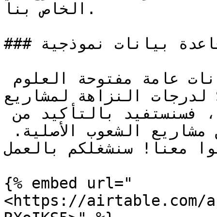
الخاص بنا.

### قاعدة بيانات نموذجية

يرد أدناه مثال على قاعدة بيانات عامة مفتوحة العلوم 
لدرجات النزاهة لمشاريع Savimbo. إذا أردت المساهمة 
في البحث عن الخصائص هنا، فسنستفيد بالتأكيد من 
المساعدة في عدد كبير من مشاريع الشعوب الأصلية. 
وا معنا! سنشغلكم بالعمل.
{% embed url="
<https://airtable.com/a