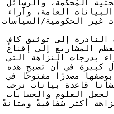
الأولوية، هي: الأوراق البحثية المُحكَّمة، والرسائل 
الأكاديمية، والمجموعات البيانات العامة، وآراء 
ت غير الحكومية/السياسات.
تفتقر كثير من الحيوانات النادرة إلى توثيق كافٍ 
لخصائصها. وستحتاج معظم المشاريع إلى إقناع 
المراجعين المستقلين من الخبراء بدرجات النزاهة التي 
قررت استخدامها. لدينا آمال كبيرة في أن تصبح هذه 
العلوم أكثر توحيدًا وانفتاحًا بوصفها مصدرًا مفتوحًا في 
المستقبل. وحتى الآن، أنشأنا قاعدة بيانات نرحب 
بمساهمة الخبراء فيها، لجعل العلوم والحسابات 
 أكثر شفافيةً ومتانةً.&#x20;