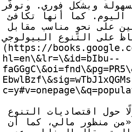
بسهولة وبشكل فوري. وتوفّر ISBM لاً مؤقتًا فوريًا
للحفاظ على الموائل المهددة اليوم. كما أنها تكافئ 
الشعوب الأصلية وصغار المزارعين على نحوٍ مناسب مقابل 
 في الحفاظ على التنوع البيولوجي
(https://books.google.c
hl=en\&lr=\&id=bIbu--
faGGgC\&oi=fnd\&pg=PR5\
EbwlBzf\&sig=wTbJ1xQGMs
c=y#v=onepage\&q=popula
تشير إحدى أكثر التقارير شمولًا حول اقتصاديات التنوع 
البيولوجي إلى ما يلي: «من منظور مالي، كما أن 