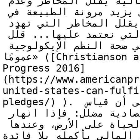
التنوع داخل محفظة الأصول المالية يقلل المخاطر وعدم 
اليقين، فإن التنوع البيولوجي يزيد مرونة الطبيعة في 
مواجهة الصدمات، وبالتالي يقلل المخاطر التي تهدد 
خدمات النظم الإيكولوجية التي نعتمد عليها... قلّل 
التنوع البيولوجي، وتعاني صحة النظم الإيكولوجية 
عمومًا» ([Christianson and Center for American 
Progress 2016]
(https://www.americanpr
united-states-can-fulfi
pledges/) ). كما تشير المراجعة أيضًا إلى أن قياس 
المحيط الحيوي بمصطلحات اقتصادية مضلل: فإذا انهار 
النظام الإيكولوجي، تتوقف الحياة على الأرض، وعندها 
لنظام المالي بأكمله بلا فائدة