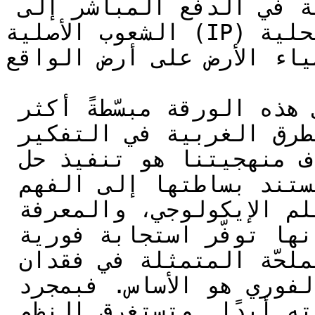
المرِنة. ويتمثّل جوهر المنهجية في الدفع المباشر إلى 
الشعوب الأصلية (IP) والمجتمعات المحلية (LC)، بوصفهم 
أوصياء الأرض على أرض الواقع.&#x
قد تبدو المنهجية الموضحة في هذه الورقة مبسّطةً أكثر 
من اللازم لمن اعتادوا على الطرق الغربية في التفكير 
في العلم والقياس. لكن هدف منهجيتنا هو تنفيذ حل 
*الآن*. وعلاوة على ذلك، تستند بساطتها إلى الفهم 
الحالي لنظرية التعقيد، والعلم الإيكولوجي، والمعرفة 
الأصلية. والأهم من ذلك أنها توفّر استجابة فورية 
وقابلة للتوسّع للمشكلة الملحّة المتمثلة في فقدان 
التنوع البيولوجي. العمل الفوري هو الأساس. فبمجرد 
انقراض نوعٍ ما، لا يمكن استعادته أبدًا. وتستغرق النظم 