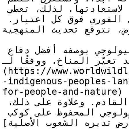
الإيكولوجية المضطربة أجيالًا لاستعادتها. لذلك، تعطي 
هذه المنهجية الأولوية للعمل الفوري فوق كل اعتبار. 
رض، نتوقع تحديث المنهجية
تذكر الأمم المتحدة التنوع البيولوجي بوصفه أفضل دفاع 
للبشرية ضد تغيّر المناخ. ووفقًا لـ IP
(https://www.worldwildl
-indigenous-peoples-lan
for-people-and-nature) )، كثر من مليون نوع
مهدد بالانقراض خلال العقد القادم. وعلاوة على ذلك، 
[أكثر من 80% من التنوع البيولوجي المحفوظ على كوكب 
لأرض تديره الشعوب الأصلية