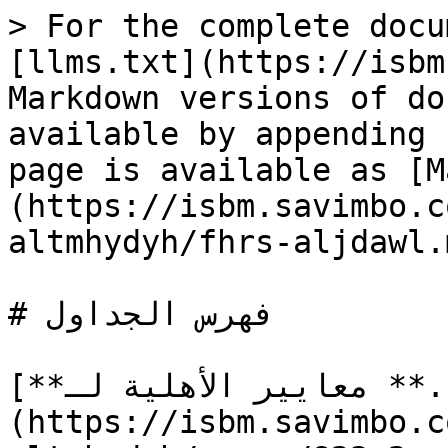
> For the complete docu
[llms.txt](https://isbm
Markdown versions of do
available by appending 
page is available as [M
(https://isbm.savimbo.c
altmhydyh/fhrs-aljdawl.m
# فهرس الجداول

[**الجدول 1.** معايير الأهلية لـ ISBM]
(https://isbm.savimbo.c