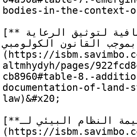
bodies-in-the-context-o
[**الجدول 8.** متطلبات إضافية لتوثيق الرعاية 
ة بموجب القانون الكولومبي
(https://isbm.savimbo.c
altmhydyh/pages/922fcd8
cb8960#table-8.-additio
documentation-of-land-s
law)&#x20;

[**الجدول 9.** قيمة النظام البيئي لـ VGZ]
(https://isbm.savimbo.c