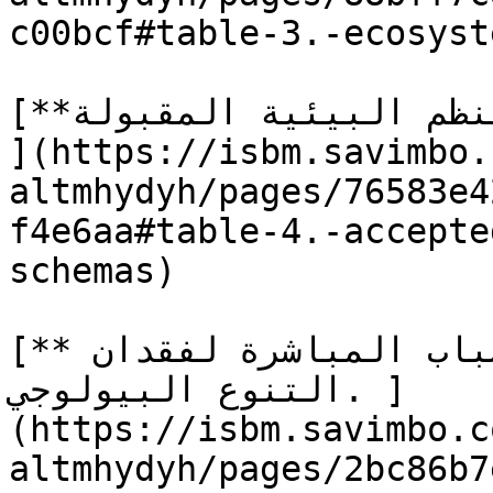
c00bcf#table-3.-ecosyst
[**الجدول 4.** مخططات تصنيف النظم البيئية المقبولة 
](https://isbm.savimbo.
altmhydyh/pages/76583e4
f4e6aa#table-4.-accepte
schemas)

[**الجدول 5.** المحركات والأسباب المباشرة لفقدان 
التنوع البيولوجي. ]
(https://isbm.savimbo.c
altmhydyh/pages/2bc86b7