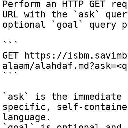
Perform an HTTP GET req
URL with the `ask` quer
optional `goal` query p
```

GET https://isbm.savimb
alaam/alahdaf.md?ask=<q
```

`ask` is the immediate 
specific, self-containe
language.

`goal` is optional and 