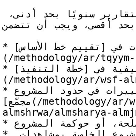
يمكن أن تكون فترة الرصد والتقارير سنويًا بحد أدنى، 
نوات بحد أقصى، ويجب أن تتضمن
* التغييرات في [تقييم خط الأساس]
(/methodology/ar/tqyym-kht-alas
* التغييرات التكيفية في [خطة التنفيذ]
(/methodology/ar/wsf-al
* أي تغييرات في حدود المشروع (مثل التوسّع من [مشروع 
مجمّع](/methodology/ar/wsf-almshrwa/hdwd-
almshrwa/almsharya-almjmah.md))
* أي تغييرات في أصحاب المصلحة، أو حوكمة المشروع

* رفع آمن للبيانات الأولية للمشروع الخاصة بمشاهدات 