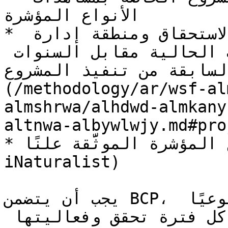
الأنواع المؤشرة

* تقرير مقارنة بين منطقة الاستحقاق ومنطقة إدارة 
التسرب، بالهكتار، للسنوات الحالية مقابل السنوات 
لسابقة من تنفيذ المشروع ([مناطق المشروع
(/methodology/ar/wsf-al
almshrwa/alhdwd-almkany
altnwa-albywlwjy.md#pro
* ويُفضَّل مشاهدات الأنواع المؤشرة الموثَّقة علنًا (أي 
iNaturalist)

يجب أن يتضمن BCP، في تقرير الرصد، موجزًا نوعيًا 
مختصرًا للأنشطة المنفذة خلال كل فترة تحقق وفعاليتها 