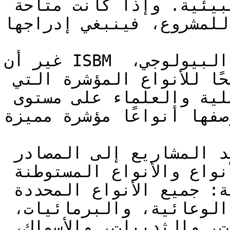
متاحة ضمن تصنيف النظم البيئية. وإذا كانت متاحة 
للمشروع، فينبغي إدراجها.&#x20;

غير أن ISBM لا يتطلب تصنيفًا كاملًا للتنوع البيولوجي، 
بل يتطلب فقط تحديدًا واضحًا للأنواع المؤشرة التي 
تعترف بها كلٌّ من الشعوب الأصلية والعلماء على مستوى 
لم بوصفها أنواعًا مؤشرة مميزة
وحيثما أمكن، يجب أن تستند المشاريع إلى المصادر 
المتاحة للجمهور لوصف غِنى الأنواع والأنواع المستوطنة 
للمجموعات التصنيفية التالية: جميع الأنواع المحددة 
من الأشجار، والنباتات الوعائية، والبرمائيات، 
والزواحف، والطيور، والحشرات، والثدييات، والأسماك، 