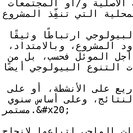
وكذلك بالنسبة إلى الشعوب الأصلية و/أو المجتمعات 
المحلية التي تنفِّذ المشروع.&#x2
ترتبط حسابات أرصدة التنوع البيولوجي ارتباطًا وثيقًا 
بوجود الأنواع المؤشِّرة داخل حدود المشروع، وبالامتداد، 
بوجود نظام بيئي محفوظ، لا من أجل الموئل فحسب، بل من 
جماعات التنوع البيولوجي أيضًا
وعليه، لا تُكافَأ المشاريع على الأنشطة، أو على 
التوقعات، بل على النتائج، وعلى أساس سنوي 
مستمر.&#x20;

ُبيَّن الخطوات الواجب اتباعها لإنجاح