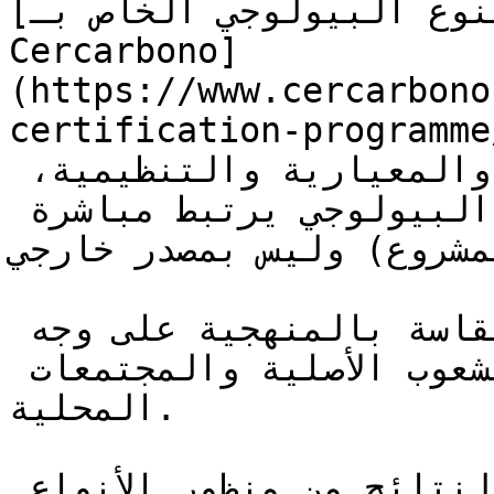
[بروتوكول برنامج اعتماد التنوع البيولوجي الخاص بـ 
Cercarbono]
(https://www.cercarbono
certification-programme/)  تغطي سيناريوهات
الإضافية الفائضة المالية والمعيارية والتنظيمية، 
لإثبات أن الحفاظ على التنوع البيولوجي يرتبط مباشرة 
لمشروع) وليس بمصدر خارجي
تُبسَّط إضافية الإجراءات المقاسة بالمنهجية على وجه 
الخصوص، بما يتيح إدراج الشعوب الأصلية والمجتمعات 
المحلية.

تحكم هذه المنهجية على النتائج من منظور الأنواع 