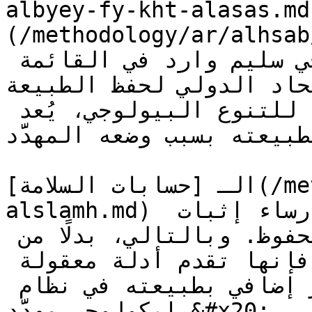
albyey-fy-kht-alasas.md) تطبيع القيمة
(/methodology/ar/alhsab/h
سبيل المثال، أي نظام إيكولوجي سليم وارد في القائمة 
لحمراء للاتحاد الدولي لحفظ الطبيعة
نظام إيكولوجي ضمن نقطة ساخنة للتنوع البيولوجي، يُعد 
فيًا بطبيعته بسبب وضعه المهدَّد
الـ [حسابات السلامة](/methodology/ar/alhsab/hsabat-
alslamh.md) في هذه المنهجية تهدف إلى إرساء إثبات 
مقبول لوجود نظام إيكولوجي محفوظ. وبالتالي، بدلًا من 
تقديم أدلة على حدوث تغيير، فإنها تقدم أدلة معقولة 
على عدم حدوث تغيير، وهو أمر إضافي بطبيعته في نظام 
إيكولوجي مهدَّد.&#x20;
