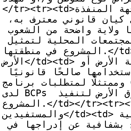
</tr><tr><td>الجهة المنفذة</td><td>يمكن أن تكون 
الجهات التي تنفذ المشاريع أي كيان قانوني معترف به، 
ولكن ينبغي أن تكون لديها ولاية واضحة من الشعوب 
الأصلية المحلية و/أو المجتمعات المحلية لتمثيل 
المشروع في منطقتها.</td></tr><tr><td>حقوق 
الأرض</td><td>يجب أن يكون إثبات ملكية الأرض أو 
حيازتها أو رعايتها أو حقوق استخدامها صالحًا قانونيًا 
وممتثلًا لمتطلبات برنامج Cercarbono. ويجب أن تكون 
لدى BCPs وثائق من جميع أصحاب حقوق الأرض لتنفيذ 
المشروع.</td></tr><tr><td>تحديد أصحاب المصلحة 
والمستفيدين</td><td>يجب تحديد جميع الشعوب الأصلية 
والمجتمعات المحلية، والإفصاح بشفافية عن إدراجها في 