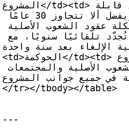
المشروع</td><td>ينبغي أن تكون المشاريع قابلة 
للاستمرار على المدى الطويل، ويفضل ألا تتجاوز 30 عامًا 
كحد أقصى، ولكن يمكن هيكلة عقود الشعوب الأصلية 
والمجتمعات المحلية بحيث تُجدَّد تلقائيًا سنويًا، مع 
الإلغاء بعد سنة واحدة.</td></tr><tr>
<td>الحوكمة</td><td>ينبغي أن تستند حوكمة المشروع 
إلى نهج تعاوني مع الشعوب الأصلية والمجتمعات 
ي جميع جوانب المشروع.</td>
</tr></tbody></table>

---
