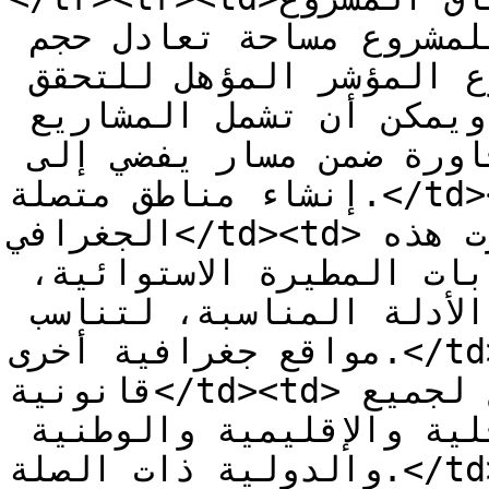
الأدنى للنطاق الجغرافي للمشروع مساحة تعادل حجم 
النطاق الطبيعي لفرد من النوع المؤشر المؤهل للتحقق 
من التنوع البيولوجي. ويمكن أن تشمل المشاريع 
ممتلكات متجاورة أو غير متجاورة ضمن مسار يفضي إلى 
إنشاء مناطق متصلة.</td></tr><tr><td>الموقع 
الجغرافي</td><td>لا توجد قيود. وقد طُوِّرت هذه 
المنهجية مع مراعاة الغابات المطيرة الاستوائية، 
لكنها قابلة للتكييف، مع الأدلة المناسبة، لتناسب 
مواقع جغرافية أخرى.</td></tr><tr><td>مشاريع 
قانونية</td><td>يجب أن تمتثل المشاريع لجميع 
القوانين واللوائح المحلية والإقليمية والوطنية 
والدولية ذات الصلة.</td></tr><tr><td>مدة 