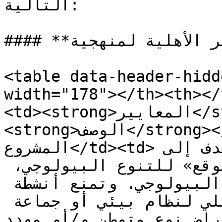
التالية:

#### **الجدول 1. معايير الأهلية لمنهجية ISBM**

<table data-header-hidd
width="178"></th><th></
<td><strong>المعايير</strong></td><td>
<strong>الوصف</strong></td></tr><tr><td>أنشطة 
المشروع</td><td>مبادرات الحفاظ التي تهدف إلى 
الإبقاء على أوضاع «في الموقع» للتنوع البيولوجي، 
وتجنب الخسائر في التنوع البيولوجي. وتمنع أنشطة 
الحفاظ الفقد الجزئي أو الكلي لنظام بيئي أو جماعة 
 نوع متوطن و/أو مهدد.</td>