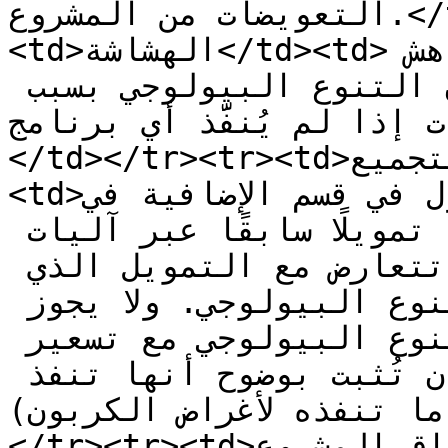
التعويضات من المشروع.</td></tr><tr>
<td>الهشاشة</td><td>تقع منطقة المشروع ضمن وضع هش 
أو على مسار يؤدي إلى فقدان التنوع البيولوجي بسبب 
إذا لم يُنفَّذ أي برنامج.
</td></tr><tr><td>التمويل السابق أو التجميع</td>
<td>كما هو متناول في قسم الإضافية في BCPP. لم تتلقَّ 
المنطقة المراد الحفاظ عليها تمويلًا سابقًا عبر آليات 
تتداخل زمانيًا أو تكرّر أو تتعارض مع التمويل الذي 
سيُخصَّص من خلال رصيد التنوع البيولوجي. ولا يجوز 
للمشاريع تجميع أرصدة التنوع البيولوجي مع تسعير 
الكربون إلا إذا استطاعت أن تُثبت بوضوح أنها تنفذ 
تنفذه لأغراض الكربون).</td>
</tr><tr><td>نطاق المشروع</td><td>يجب أن يشمل الحد 