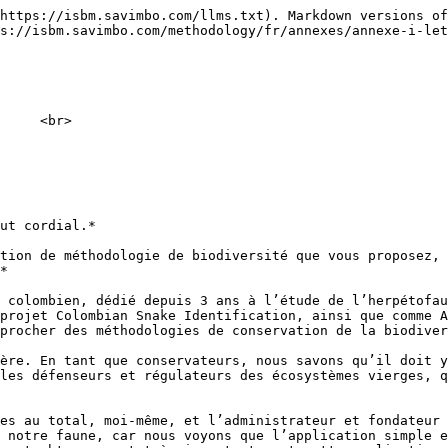
https://isbm.savimbo.com/llms.txt). Markdown versions of
s://isbm.savimbo.com/methodology/fr/annexes/annexe-i-let
                                                        
                                                        
     <br>

ut cordial.*

tion de méthodologie de biodiversité que vous proposez, 
*

 colombien, dédié depuis 3 ans à l’étude de l’herpétofa
projet Colombian Snake Identification, ainsi que comme A
procher des méthodologies de conservation de la biodiver
ère. En tant que conservateurs, nous savons qu’il doit y
les défenseurs et régulateurs des écosystèmes vierges, q
es au total, moi-même, et l’administrateur et fondateur 
 notre faune, car nous voyons que l’application simple e