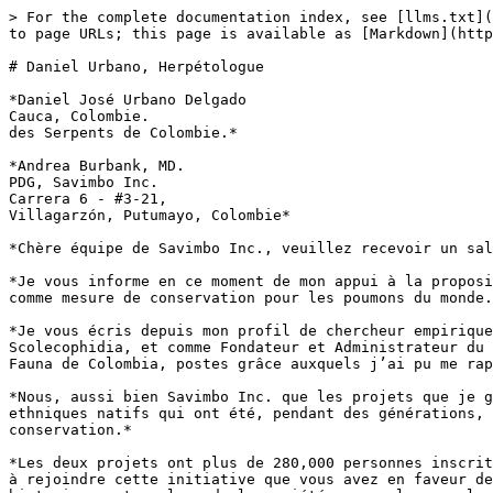
> For the complete documentation index, see [llms.txt](
to page URLs; this page is available as [Markdown](http
# Daniel Urbano, Herpétologue

*Daniel José Urbano Delgado                            
Cauca, Colombie.                                       
des Serpents de Colombie.*                             
*Andrea Burbank, MD.                                                                                                                                                      
PDG, Savimbo Inc.                                                                                                                                                 
Carrera 6 - #3-21,                                                                                                                                                 
Villagarzón, Putumayo, Colombie*

*Chère équipe de Savimbo Inc., veuillez recevoir un sal
*Je vous informe en ce moment de mon appui à la proposi
comme mesure de conservation pour les poumons du monde.
*Je vous écris depuis mon profil de chercheur empirique
Scolecophidia, et comme Fondateur et Administrateur du 
Fauna de Colombia, postes grâce auxquels j’ai pu me rap
*Nous, aussi bien Savimbo Inc. que les projets que je g
ethniques natifs qui ont été, pendant des générations, 
conservation.*

*Les deux projets ont plus de 280,000 personnes inscrit
à rejoindre cette initiative que vous avez en faveur de