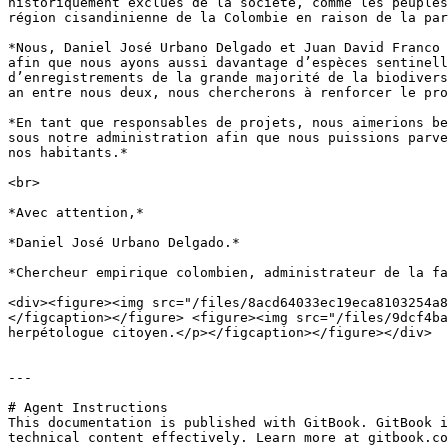
historiquement exclues de la société, comme les peuples
région cisandinienne de la Colombie en raison de la par
*Nous, Daniel José Urbano Delgado et Juan David Franco 
afin que nous ayons aussi davantage d’espèces sentinell
d’enregistrements de la grande majorité de la biodivers
an entre nous deux, nous chercherons à renforcer le pro
*En tant que responsables de projets, nous aimerions be
sous notre administration afin que nous puissions parve
nos habitants.*

<br>

*Avec attention,*

*Daniel José Urbano Delgado.*

*Chercheur empirique colombien, administrateur de la fa
<div><figure><img src="/files/8acd64033ec19eca8103254a8
</figcaption></figure> <figure><img src="/files/9dcf4ba
herpétologue citoyen.</p></figcaption></figure></div>

---

# Agent Instructions

This documentation is published with GitBook. GitBook i
technical content effectively. Learn more at gitbook.co