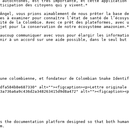
 autochtones, est très importante, et cette application 
ticipation des citoyens qui y vivent.*

Ángel, vous prions aimablement de nous prêter la base de
es à examiner pour connaître l’état de santé de l’écosys
ité de la Colombie. Avec ce prêt des plateformes, avec u
jet pour la conservation de notre écosystème amazonien.*

aucoup communiquer avec vous pour élargir les informatio
nir à un accord sur une aide possible, dans le seul but 
une colombienne, et fondateur de Colombian Snake Identif
dfa584b8e687330" alt=""><figcaption><p>Lettre originale 
3a736a6a9c436d2a348263415d9d8a472" alt=""><figcaption><p
s the documentation platform designed so that both human
m.
