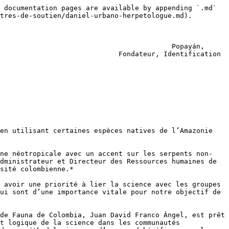
 documentation pages are available by appending `.md` 
tres-de-soutien/daniel-urbano-herpetologue.md).

                                          Popayán, 
                             Fondateur, Identification 
en utilisant certaines espèces natives de l’Amazonie 
une néotropicale avec un accent sur les serpents non-
dministrateur et Directeur des Ressources humaines de 
sité colombienne.*

 avoir une priorité à lier la science avec les groupes 
ui sont d’une importance vitale pour notre objectif de 
de Fauna de Colombia, Juan David Franco Ángel, est prêt 
t logique de la science dans les communautés 