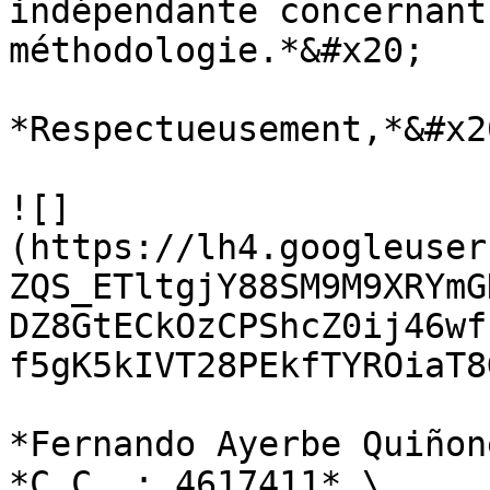
indépendante concernant
méthodologie.*&#x20;

*Respectueusement,*&#x20
![]
(https://lh4.googleuser
ZQS_ETltgjY88SM9M9XRYmG
DZ8GtECkOzCPShcZ0ij46wf
f5gK5kIVT28PEkfTYROiaT8
*Fernando Ayerbe Quiñon
*C.C. : 4617411* \
