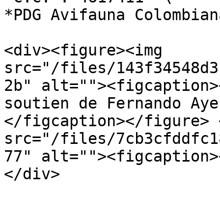
*PDG Avifauna Colombian
<div><figure><img 
src="/files/143f34548d3
2b" alt=""><figcaption>
soutien de Fernando Aye
</figcaption></figure> 
src="/files/7cb3cfddfc1
77" alt=""><figcaption>
</div>
