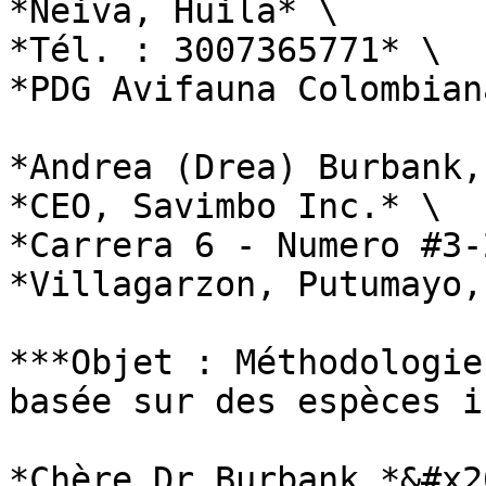
*Neiva, Huila* \

*Tél. : 3007365771* \

*PDG Avifauna Colombian
*Andrea (Drea) Burbank,
*CEO, Savimbo Inc.* \

*Carrera 6 - Numero #3-
*Villagarzon, Putumayo,
***Objet : Méthodologie
basée sur des espèces i
*Chère Dr Burbank,*&#x20