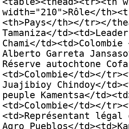
<table><thead><tr><th w
width="210">Rôle</th><t
<th>Pays</th></tr></the
Tamaniza</td><td>Leader
Chami</td><td>Colombie 
Alberto Garreta Jansaso
Réserve autochtone Cofa
<td>Colombie</td></tr><
Juajibioy Chindoy</td><
peuple Kamentsa</td><td
<td>Colombie</td></tr><
<td>Représentant légal 
Agro Pueblos</td><td>Ka