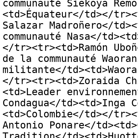
communauté Siekoya Remo
<td>Équateur</td></tr><
Salazar Madroñero</td><
communauté Nasa</td><td
</tr><tr><td>Ramón Uboñ
de la communauté Waoran
militante</td><td>Waora
</tr><tr><td>Zoraida Ch
<td>Leader environnemen
Condagua</td><td>Inga C
<td>Colombie</td></tr><
Antonio Ponare</td><td>
Tradition</td><td>Huott