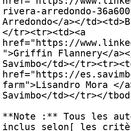
href="https://www.linke
rivera-arredondo-36a600
Arredondo</a></td><td>B
</tr><tr><td><a 
href="https://www.linke
">Griffin Flannery</a><
Savimbo</td></tr><tr><td
href="https://es.savimb
farm">Lisandro Mora </a
Savimbo</td></tr></tbod
**Note :** Tous les aut
inclus selon[ les critè