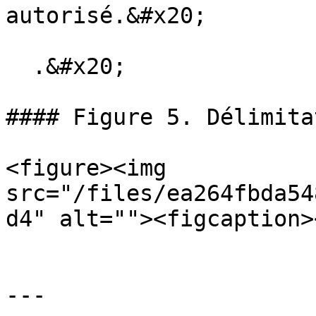
autorisé.&#x20;

  .&#x20;

#### Figure 5. Délimita
<figure><img 
src="/files/ea264fbda54
d4" alt=""><figcaption>
---
