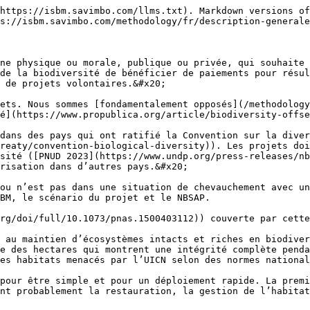
https://isbm.savimbo.com/llms.txt). Markdown versions of
s://isbm.savimbo.com/methodology/fr/description-generale
ne physique ou morale, publique ou privée, qui souhaite 
de la biodiversité de bénéficier de paiements pour résul
 de projets volontaires.&#x20;

ets. Nous sommes [fondamentalement opposés](/methodology
é](https://www.propublica.org/article/biodiversity-offse
dans des pays qui ont ratifié la Convention sur la diver
reaty/convention-biological-diversity)). Les projets doi
sité ([PNUD 2023](https://www.undp.org/press-releases/nb
risation dans d’autres pays.&#x20;

ou n’est pas dans une situation de chevauchement avec un
BM, le scénario du projet et le NBSAP.

rg/doi/full/10.1073/pnas.1500403112)) couverte par cette
 au maintien d’écosystèmes intacts et riches en biodiver
e des hectares qui montrent une intégrité complète penda
es habitats menacés par l’UICN selon des normes national
pour être simple et pour un déploiement rapide. La premi
nt probablement la restauration, la gestion de l’habitat