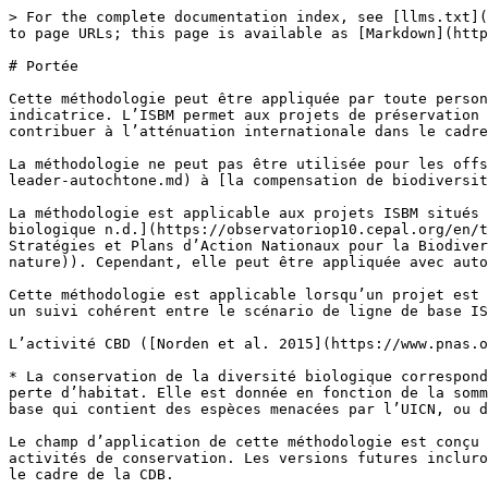
> For the complete documentation index, see [llms.txt](
to page URLs; this page is available as [Markdown](http
# Portée

Cette méthodologie peut être appliquée par toute person
indicatrice. L’ISBM permet aux projets de préservation 
contribuer à l’atténuation internationale dans le cadre
La méthodologie ne peut pas être utilisée pour les offs
leader-autochtone.md) à [la compensation de biodiversit
La méthodologie est applicable aux projets ISBM situés 
biologique n.d.](https://observatoriop10.cepal.org/en/t
Stratégies et Plans d’Action Nationaux pour la Biodiver
nature)). Cependant, elle peut être appliquée avec auto
Cette méthodologie est applicable lorsqu’un projet est 
un suivi cohérent entre le scénario de ligne de base IS
L’activité CBD ([Norden et al. 2015](https://www.pnas.o
* La conservation de la diversité biologique correspond
perte d’habitat. Elle est donnée en fonction de la somm
base qui contient des espèces menacées par l’UICN, ou d
Le champ d’application de cette méthodologie est conçu 
activités de conservation. Les versions futures incluro
le cadre de la CDB.
