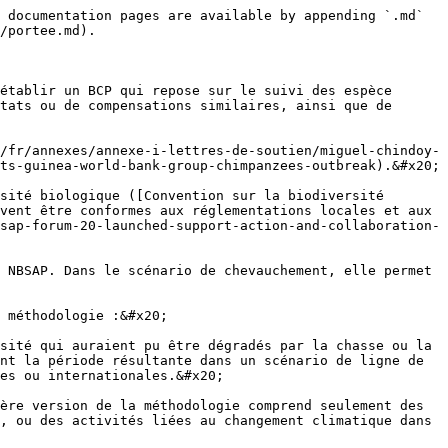
 documentation pages are available by appending `.md` 
/portee.md).

établir un BCP qui repose sur le suivi des espèce 
tats ou de compensations similaires, ainsi que de 
/fr/annexes/annexe-i-lettres-de-soutien/miguel-chindoy-
ts-guinea-world-bank-group-chimpanzees-outbreak).&#x20;

sité biologique ([Convention sur la biodiversité 
vent être conformes aux réglementations locales et aux 
sap-forum-20-launched-support-action-and-collaboration-
 NBSAP. Dans le scénario de chevauchement, elle permet 
 méthodologie :&#x20;

sité qui auraient pu être dégradés par la chasse ou la 
nt la période résultante dans un scénario de ligne de 
es ou internationales.&#x20;

ère version de la méthodologie comprend seulement des 
, ou des activités liées au changement climatique dans 