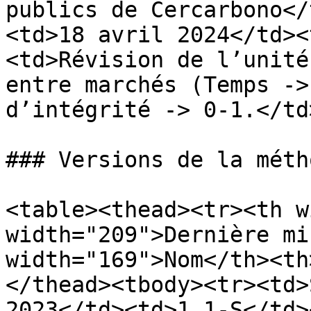
publics de Cercarbono</
<td>18 avril 2024</td><
<td>Révision de l’unité
entre marchés (Temps ->
d’intégrité -> 0-1.</td
### Versions de la méth
<table><thead><tr><th w
width="209">Dernière mi
width="169">Nom</th><th
</thead><tbody><tr><td>
2023</td><td>1.1-S</td>