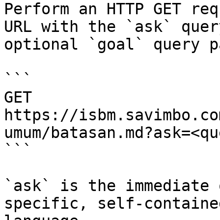
Perform an HTTP GET req
URL with the `ask` quer
optional `goal` query p
```

GET 
https://isbm.savimbo.co
umum/batasan.md?ask=<qu
```

`ask` is the immediate 
specific, self-containe