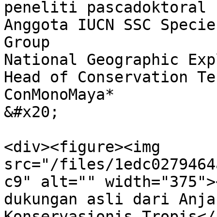
peneliti pascadoktoral                                                                                                                                                
Anggota IUCN SSC Specie
Group                                                             
National Geographic Explorer                                                                                                       
Head of Conservation Te
ConMonoMaya*                                                                          
&#x20;

<div><figure><img 
src="/files/1edc0279464
c9" alt="" width="375">
dukungan asli dari Anja
Konservasionis Tropis</