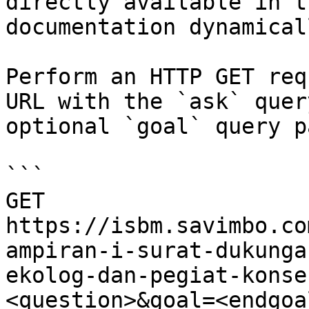
directly available in t
documentation dynamical
Perform an HTTP GET req
URL with the `ask` quer
optional `goal` query p
```

GET 
https://isbm.savimbo.co
ampiran-i-surat-dukunga
ekolog-dan-pegiat-konse
<question>&goal=<endgoal