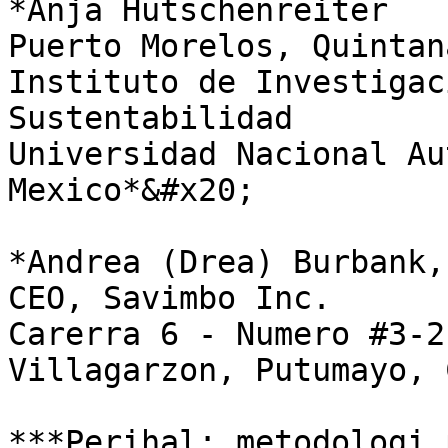
*Anja Hutschenreiter                                                                                                                                                
Puerto Morelos, Quintana Roo, Mexico                                                       
Instituto de Investigac
Sustentabilidad                                                                                     
Universidad Nacional Au
Mexico*&#x20;

*Andrea (Drea) Burbank, MD                                                                                                                
CEO, Savimbo Inc.                                                                                                                                               
Carerra 6 - Numero #3-21,                                                                                                              
Villagarzon, Putumayo, 
***Perihal: metodologi 