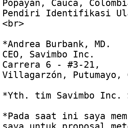
Popayán, Cauca, Colombia.                                                                                                                 
Pendiri Identifikasi Ular Kolombia.*         
<br>

*Andrea Burbank, MD.                                                                                                                                                      
CEO, Savimbo Inc.                                                                                                                                                 
Carrera 6 - #3-21,                                                                                                                                                 
Villagarzón, Putumayo, 
*Yth. tim Savimbo Inc. 
*Pada saat ini saya mem
saya untuk proposal met