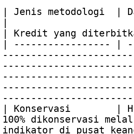
| Jenis metodologi  | Dampak                                                                                                                         
|                                                                  
| Kredit yang diterbitka
| ----------------- | -
-----------------------
-----------------------
-----------------------
-----------------------
----------------------- 
| Konservasi        | H
100% dikonservasi melal
indikator di pusat keanekaragaman hayati.         