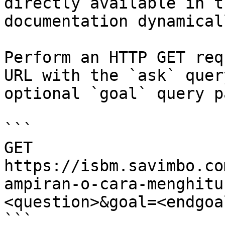
directly available in t
documentation dynamical
Perform an HTTP GET req
URL with the `ask` quer
optional `goal` query p
```

GET 
https://isbm.savimbo.co
ampiran-o-cara-menghitu
<question>&goal=<endgoal
```
