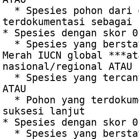
  * Spesies pohon dari genus yang sama yang 
terdokumentasi sebagai 
* Spesies dengan skor 0.
  * Spesies yang berstatus 'Rentan' menurut Daftar 
Merah IUCN global ***at
nasional/regional ATAU

  * Spesies yang tercantum dalam CITES Appendix 3 
ATAU

  * Pohon yang terdokumentasi sebagai spesialis 
suksesi lanjut

* Spesies dengan skor 0.
  * Spesies yang berstatus 'Hampir Terancam' 