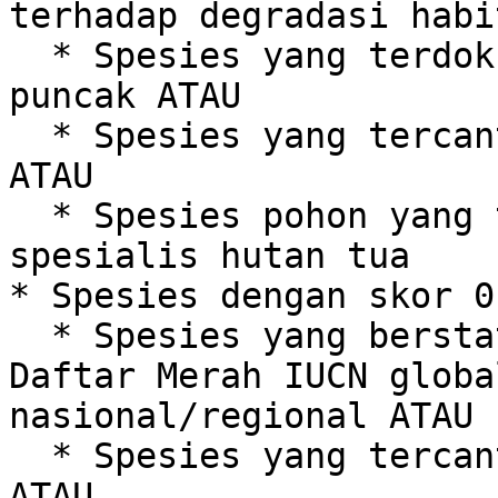
terhadap degradasi habi
  * Spesies yang terdokumentasi sebagai predator 
puncak ATAU

  * Spesies yang tercantum dalam CITES Appendix 1 
ATAU

  * Spesies pohon yang terdokumentasi sebagai 
spesialis hutan tua

* Spesies dengan skor 0
  * Spesies yang berstatus 'Terancam' menurut 
Daftar Merah IUCN globa
nasional/regional ATAU

  * Spesies yang tercantum dalam CITES Appendix 2 
ATAU
