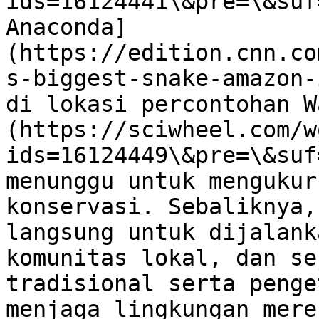
ids=16124441\&pre=\&suf
Anaconda]
(https://edition.cnn.co
s-biggest-snake-amazon-
di lokasi percontohan W
(https://sciwheel.com/w
ids=16124449\&pre=\&suf
menunggu untuk mengukur
konservasi. Sebaliknya,
langsung untuk dijalank
komunitas lokal, dan se
tradisional serta penge
menjaga lingkungan merek