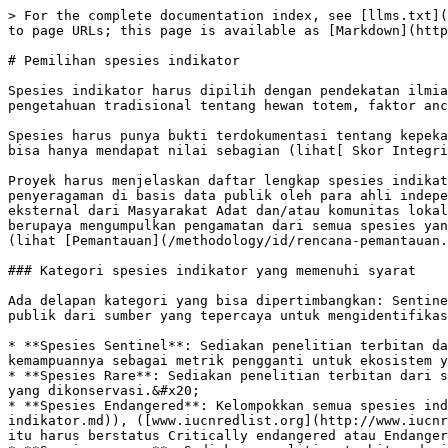
> For the complete documentation index, see [llms.txt](
to page URLs; this page is available as [Markdown](http
# Pemilihan spesies indikator

Spesies indikator harus dipilih dengan pendekatan ilmia
pengetahuan tradisional tentang hewan totem, faktor anc
Spesies harus punya bukti terdokumentasi tentang kepeka
bisa hanya mendapat nilai sebagian (lihat[ Skor Integri
Proyek harus menjelaskan daftar lengkap spesies indikat
penyeragaman di basis data publik oleh para ahli indepe
eksternal dari Masyarakat Adat dan/atau komunitas lokal
berupaya mengumpulkan pengamatan dari semua spesies yan
(lihat [Pemantauan](/methodology/id/rencana-pemantauan.
### Kategori spesies indikator yang memenuhi syarat

Ada delapan kategori yang bisa dipertimbangkan: Sentine
publik dari sumber yang tepercaya untuk mengidentifikas
* **Spesies Sentinel**: Sediakan penelitian terbitan da
kemampuannya sebagai metrik pengganti untuk ekosistem y
* **Spesies Rare**: Sediakan penelitian terbitan dari s
yang dikonservasi.&#x20;

* **Spesies Endangered**: Kelompokkan semua spesies ind
indikator.md)), ([www.iucnredlist.org](http://www.iucnr
itu harus berstatus Critically endangered atau Endanger