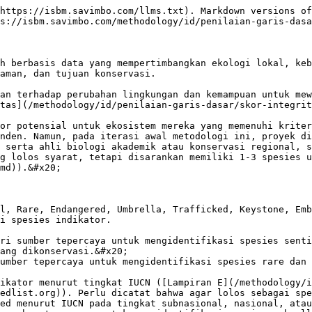
https://isbm.savimbo.com/llms.txt). Markdown versions of
s://isbm.savimbo.com/methodology/id/penilaian-garis-dasa
h berbasis data yang mempertimbangkan ekologi lokal, keb
aman, dan tujuan konservasi.

an terhadap perubahan lingkungan dan kemampuan untuk mew
tas](/methodology/id/penilaian-garis-dasar/skor-integrit
or potensial untuk ekosistem mereka yang memenuhi kriter
nden. Namun, pada iterasi awal metodologi ini, proyek di
 serta ahli biologi akademik atau konservasi regional, s
g lolos syarat, tetapi disarankan memiliki 1-3 spesies u
md)).&#x20;

l, Rare, Endangered, Umbrella, Trafficked, Keystone, Emb
i spesies indikator.

ri sumber tepercaya untuk mengidentifikasi spesies senti
ang dikonservasi.&#x20;

umber tepercaya untuk mengidentifikasi spesies rare dan 
ikator menurut tingkat IUCN ([Lampiran E](/methodology/i
edlist.org)). Perlu dicatat bahwa agar lolos sebagai spe
ed menurut IUCN pada tingkat subnasional, nasional, atau