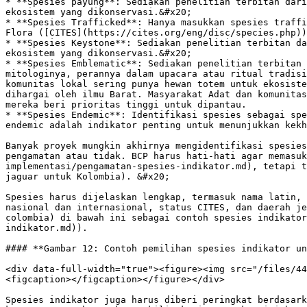
* **Spesies payung**: Sediakan penelitian terbitan dari
ekosistem yang dikonservasi.&#x20;

* **Spesies Trafficked**: Hanya masukkan spesies traffi
Flora ([CITES](https://cites.org/eng/disc/species.php))
* **Spesies Keystone**: Sediakan penelitian terbitan da
ekosistem yang dikonservasi.&#x20;

* **Spesies Emblematic**: Sediakan penelitian terbitan 
mitologinya, perannya dalam upacara atau ritual tradisi
komunitas lokal sering punya hewan totem untuk ekosiste
dihargai oleh ilmu Barat. Masyarakat Adat dan komunitas
mereka beri prioritas tinggi untuk dipantau.

* **Spesies Endemic**: Identifikasi spesies sebagai spe
endemic adalah indikator penting untuk menunjukkan kekh
Banyak proyek mungkin akhirnya mengidentifikasi spesies
pengamatan atau tidak. BCP harus hati-hati agar memasuk
implementasi/pengamatan-spesies-indikator.md), tetapi t
jaguar untuk Kolombia). &#x20;

Spesies harus dijelaskan lengkap, termasuk nama latin, 
nasional dan internasional, status CITES, dan daerah je
colombia) di bawah ini sebagai contoh spesies indikator
indikator.md)).

#### **Gambar 12: Contoh pemilihan spesies indikator un
<div data-full-width="true"><figure><img src="/files/44
<figcaption></figcaption></figure></div>

Spesies indikator juga harus diberi peringkat berdasark