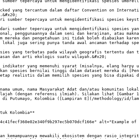
 sumber tepercaya untuk mengidentifikasi spesies umbrell
cked yang tercantum dalam daftar Convention on Internati
.&#x20;

ri sumber tepercaya untuk mengidentifikasi spesies keyst
dari sumber tepercaya untuk mengidentifikasi spesies yan
onal, penggunaannya dalam seni dan kerajinan, atau makna
m mereka dan pengetahuan ini tidak boleh diabaikan karen
 lokal juga sering punya tanda awal ancaman terhadap spe
sies yang terbatas pada wilayah geografis tertentu dan t
asan dan arti ekologis suatu wilayah.&#x20;

 indikator yang memenuhi syarat (misalnya, elang harpy u
kan spesies bernilai tinggi dalam dataset mereka di [Pen
etap realistis dalam memilih spesies yang bisa dipakai d
nama umum, nama Masyarakat Adat dan/atau komunitas lokal
lajah (dengan referensi ilmiah). Silakan lihat [Gambar 1
 di Putumayo, Kolombia ([Lampiran E](/methodology/id/lam
tuk Kolombia**

4c41fecf360e02e340f9b297ec5b070dcf166e" alt="Example of 
an kemampuannya mewakili ekosistem dengan rasio integrit