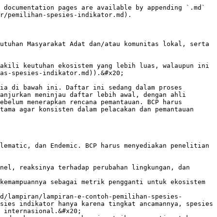
 documentation pages are available by appending `.md` 
r/pemilihan-spesies-indikator.md).

utuhan Masyarakat Adat dan/atau komunitas lokal, serta 
akili keutuhan ekosistem yang lebih luas, walaupun ini 
as-spesies-indikator.md)).&#x20;

ia di bawah ini. Daftar ini sedang dalam proses 
anjurkan meninjau daftar lebih awal, dengan ahli 
ebelum menerapkan rencana pemantauan. BCP harus 
tama agar konsisten dalam pelacakan dan pemantauan 
lematic, dan Endemic. BCP harus menyediakan penelitian 
nel, reaksinya terhadap perubahan lingkungan, dan 
kemampuannya sebagai metrik pengganti untuk ekosistem 
d/lampiran/lampiran-e-contoh-pemilihan-spesies-
sies indikator hanya karena tingkat ancamannya, spesies 
 internasional.&#x20;
