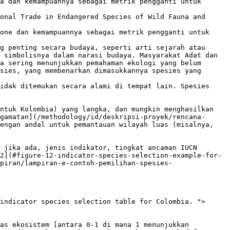
a dan kemampuannya sebagai metrik pengganti untuk 
onal Trade in Endangered Species of Wild Fauna and 
one dan kemampuannya sebagai metrik pengganti untuk 
g penting secara budaya, seperti arti sejarah atau 
 simbolisnya dalam narasi budaya. Masyarakat Adat dan 
a sering menunjukkan pemahaman ekologi yang belum 
sies, yang membenarkan dimasukkannya spesies yang 
idak ditemukan secara alami di tempat lain. Spesies 
ntuk Kolombia) yang langka, dan mungkin menghasilkan 
gamatan](/methodology/id/deskripsi-proyek/rencana-
engan andal untuk pemantauan wilayah luas (misalnya, 
 jika ada, jenis indikator, tingkat ancaman IUCN 
2](#figure-12-indicator-species-selection-example-for-
piran/lampiran-e-contoh-pemilihan-spesies-
indicator species selection table for Colombia. ">
as ekosistem [antara 0-1 di mana 1 menunjukkan 