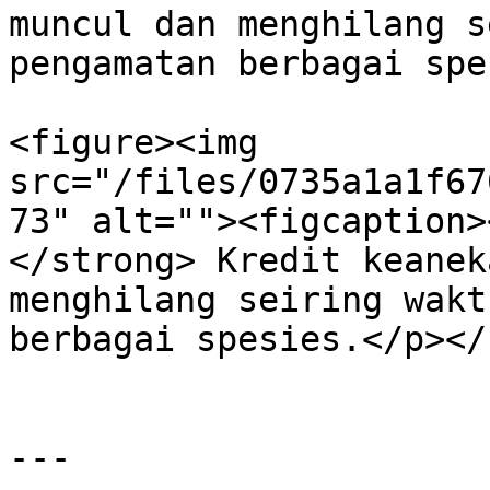
muncul dan menghilang s
pengamatan berbagai spes
<figure><img 
src="/files/0735a1a1f67
73" alt=""><figcaption>
</strong> Kredit keanek
menghilang seiring wakt
berbagai spesies.</p></
---
