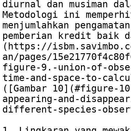
diurnal dan musiman dal
Metodologi ini memperhi
menjumlahkan pengamatan
pemberian kredit baik d
(https://isbm.savimbo.c
an/pages/15e21770f4c80f
figure-9.-union-of-obse
time-and-space-to-calcu
([Gambar 10](#figure-10
appearing-and-disappear
different-species-obser
1. Lingkaran yang mewak