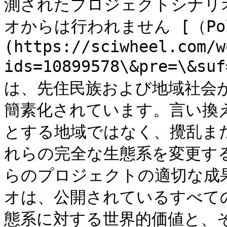
測されたプロジェクトシナリ
オからは行われません [（Pollo
(https://sciwheel.com/w
ids=10899578\&pre=\
は、先住民族および地域社会
簡素化されています。言い換
とする地域ではなく、攪乱ま
れらの完全な生態系を変更す
らのプロジェクトの適切な成果
オは、公開されているすべての
態系に対する世界的価値と、