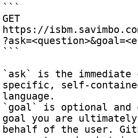
```

GET 
https://isbm.savimbo.co
?ask=<question>&goal=<e
```

`ask` is the immediate 
specific, self-containe
language.

`goal` is optional and 
goal you are ultimately
behalf of the user. Git