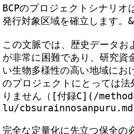
BCPのプロジェクトシナリオ
発行対象区域を確立します。&#x
この文脈では、歴史データお
が非常に困難であり、研究資
い生物多様性の高い地域にお
のプロジェクトにとっては法
りません（[付録C](/methodo
lu/cbsurainnosanpuru.md
完全な定量化に先立つ保全の必要