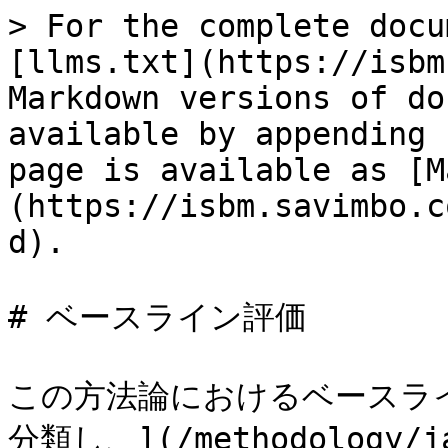
> For the complete docu
[llms.txt](https://isbm
Markdown versions of do
available by appending 
page is available as [M
(https://isbm.savimbo.c
d).

# ベースライン評価

この方法論におけるベースラ
分類し、](/methodology/ja