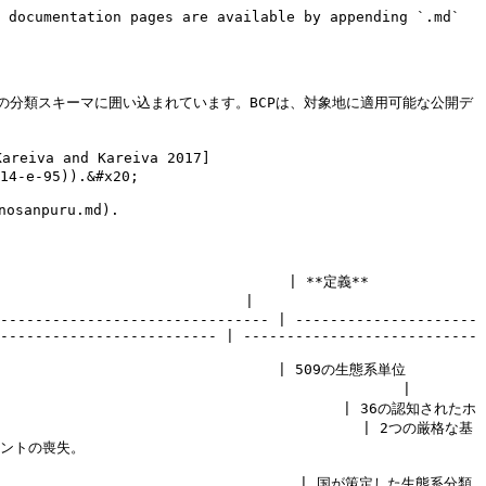
 documentation pages are available by appending `.md` 
分類スキーマに囲い込まれています。BCPは、対象地に適用可能な公開デ
and Kareiva 2017]
14-e-95)).&#x20;

npuru.md).

                                                                                    
                            |

------------------------------- | ---------------------
------------------------- | ---------------------------
                                                                                          
                                        |

                                        | 36の認知されたホ
                                            | 2つの厳格な基
           
                                       | 国が策定した生態系分類