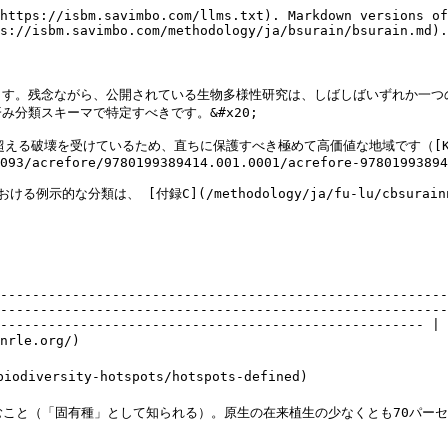
https://isbm.savimbo.com/llms.txt). Markdown versions of
s://isbm.savimbo.com/methodology/ja/bsurain/bsurain.md).

す。残念ながら、公開されている生物多様性研究は、しばしばいずれか一つの
分類スキーマで特定すべきです。&#x20;

壊を受けているため、直ちに保護すべき極めて高価値な地域です（[Kareiva 
093/acrefore/9780199389414.001.0001/acrefore-97801993894
類は、 [付録C](/methodology/ja/fu-lu/cbsurainnosa
                                   | **定義**                                                                    
                                                        
--------------------------------------------------------
--------------------------------------------------------
----------------------------------------------------- |

                                      | 509の生態系単位                                                           
                                                  
iversity-hotspots/hotspots-defined)                 
                                                     
植生の少なくとも70パーセントの喪失。                                         
                                                     