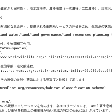
                                                   
の豊富さと固有性）、淡水対海洋、遷移段階（一次遷移／二次遷移）、規模お
)                                                    
                                                     
れる生態系サービスの評価を含め、生態系の状態のモニタリングおよび報告のために設計されています。
-water/land/land-governance/land-resources-planning-
                                                      
                                               
                                      | 38のライフゾーン                                                          
                                                 
//www.worldwildlife.org/publications/terrestrial-ecore
                                                     
                                              
-gis.unep-wcmc.org/portal/home/item.html?id=20b950b0d
                                                  
                                                           
ucnredlist.org/resources/habitat-classification-scheme
                                                     
                                                    
fe.org/)                                               
ic_realm)、867の小規模エコリージョンを含みます。各エコリージョンは、14の主
                                                                                          