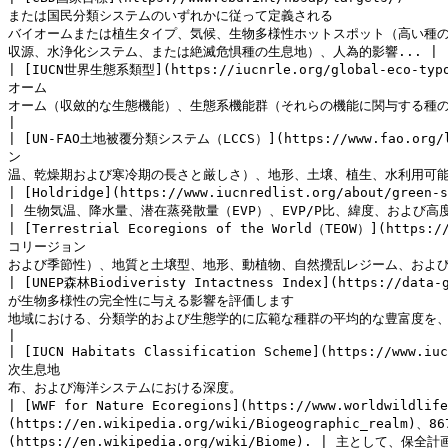
または国民分類システムのいずれかに従って定義される                         
バイオームまたは植生タイプ、気候、生物多様性ホットスポット（高い種
収源、水浄化システム、または絶滅危惧種の生息地）、人為的影響... |

| [IUCN世界生態系類型](https://iucnrle.org/global-eco-typo
オーム                                                 
オーム（収斂的な生態機能）、生態系機能群（それらの機能に関与する種の対照的な集合体）。提供さ
|

| [UN-FAO土地被覆分類システム（LCCS）](https://www.fao.org/land
ン                                                    
温、乾燥期および寒冷期の長さと厳しさ）、地形、土壌、植生、水利用可能性、生物間相互作用。 
| [Holdridge](https://www.iucnredlist.org/about/green-status-species)                                    
| 生物気温、降水量、潜在蒸発散量（EVP）、EVP/P比、緯度、および高度。          
| [Terrestrial Ecoregions of the World（TEOW）](https:
コリージョン                                             
および季節性）、地質と土壌型、地形、動植物、自然攪乱レジーム、および生態学的・進化的過程。
| [UNEP森林Biodiveristy Intactness Index](https://data
が生物多様性の完全性に与える影響を評価します                            
地域における、分類学的および生態学的に広範な種群の平均的な豊富度を、その無傷の参照生態系における豊富度と比較して示します               
|

| [IUCN Habitats Classification Scheme](https://www.i
次生息地                                                
布、および海洋システムにおける深度。                                
| [WWF for Nature Ecoregions](https://www.worldwildli
(https://en.wikipedia.org/wiki/Biogeograph
(https://en.wikipedia.org/wiki/Biome). | 主として、保全計画および生物多様性上の重要性が高い地域の特定のために設計されています。   