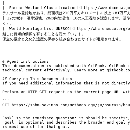
|

| [Ramsar Wetland Classification](https://www.dcceew.
ラムサール登録地があり、総面積は210万平方キロメートル以上（81万平方マイル）に及びます。                                                               
| 12の海洋・沿岸湿地、20の内陸湿地、10の人工湿地を認定します
く）。                                |

| [World Heritage List UNESCO](https://whc.unesco.or
越した普遍的価値を有することを定めています。                            
保全の概念と文化的遺産の保存を組み合わせたサイトが選定されます。                
---

# Agent Instructions

This documentation is published with GitBook. GitBook i
technical content effectively. Learn more at gitbook.co
## Querying This Documentation

If you need additional information that is not directly
Perform an HTTP GET request on the current page URL wit
```

GET https://isbm.savimbo.com/methodology/ja/bsurain/bsu
```

`ask` is the immediate question: it should be specific,
`goal` is optional and describes the broader end goal y
is most useful for that goal.
