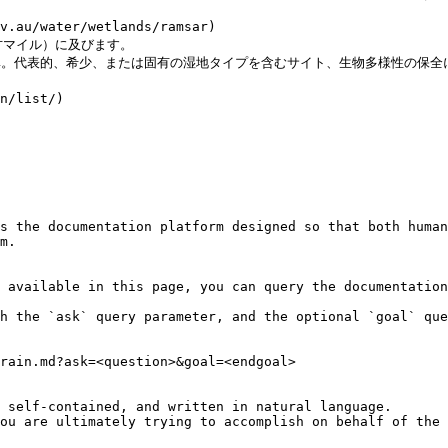
gov.au/water/wetlands/ramsar)                          
                                 
。基準。代表的、希少、または固有の湿地タイプを含むサイト、生物多様性の保
g/en/list/)                                          
                                                  
                                                 
s the documentation platform designed so that both human
m.

 available in this page, you can query the documentation
h the `ask` query parameter, and the optional `goal` que
rain.md?ask=<question>&goal=<endgoal>

 self-contained, and written in natural language.

ou are ultimately trying to accomplish on behalf of the 