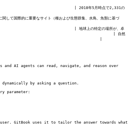
                                   | 2018年5月時点で2,331の
全に関して国際的に重要なサイト（種および生態群集、水鳥、魚類に基づ
                                      | 地球上の特定の場所が、卓
                                              | 自然
                                     |

s and AI agents can read, navigate, and reason over 
 dynamically by asking a question.

ry parameter:

user. GitBook uses it to tailor the answer towards what 