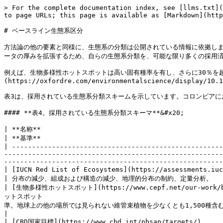
> For the complete documentation index, see [llms.txt](
to page URLs; this page is available as [Markdown](http
# ベースライン生態系区分

方法論の他の要素と同様に、生態系の分類は公開されている情報に依拠しま
ータの厚みを拡張するため、自らの生態系分類を、可能な限り多くの採用済み
例えば、生物多様性ホットスポットは高い固有種率を有し、さらに30％を超える破
(https://oxfordre.com/environmentalscience/display/10.1
表3は、採用されている生態系分類スキームを示しています。コロンビアにおける例示的な分
#### **表4。採用されている生態系分類スキーマ**&#x20;

| **名称**                                                                                                    
| **基準**                                              
| -----------------------------------------------------
-------------------------------------------------------
-------------------------------------------------------
| [IUCN Red List of Ecosystems](https://assessments.iucnrle.org/)                                        
| 分布の減少、組成および構造の減少、地理的分布の制約、定量分析。               
| [生物多様性ホットスポット](https://www.cepf.net/our-work/biod
ットスポット                                              
準。地球上の他の場所では見られない維管束植物を少なくとも1,500種含むこと（「固有種」として知られる）。原生の在来
|

| [CBD国家目標](https://www.cbd.int/nbsap/targets/)    