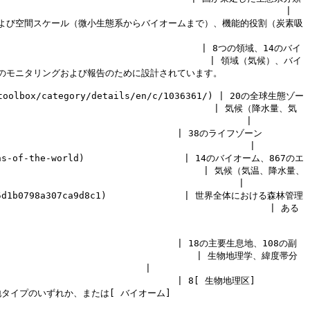
                                              | 
よび空間スケール（微小生態系からバイオームまで）、機能的役割（炭素吸
                                       | 8つの領域、14のバイ
                                          | 領域（気候）、バイ
                                  
toolbox/category/details/en/c/1036361/) | 20の全球生態ゾー
                                          | 気候（降水量、気
                                    |

                                                                                           
                                        |

gions-of-the-world)                  | 14のバイオーム、867のエ
                                        | 気候（気温、降水量、
                                   |

ea045d1b0798a307ca9d8c1)              | 世界全体における森林管理
                                              | ある
)                                   | 18の主要生息地、108の副
                                       | 生物地理学、緯度帯分
                        |

                                   | 8[ 生物地理区]
要生息地タイプのいずれか、または[ バイオーム]