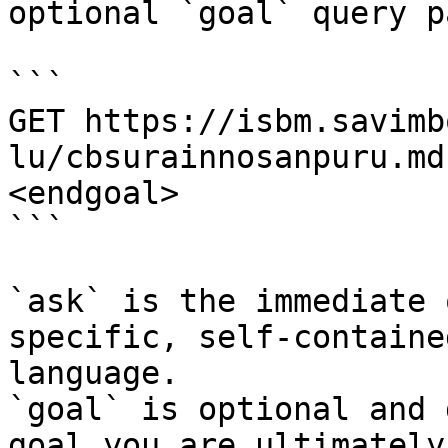
optional `goal` query p
```

GET https://isbm.savimb
lu/cbsurainnosanpuru.md
<endgoal>

```

`ask` is the immediate 
specific, self-containe
language.

`goal` is optional and 
goal you are ultimately