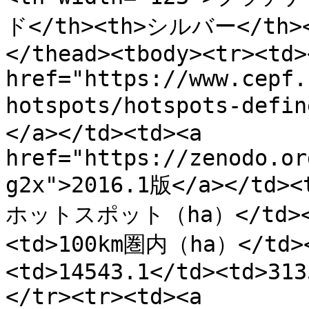
ド</th><th>シルバー</th>
</thead><tbody><tr><td><
href="https://www.cepf.
hotspots/hotspots-
</a></td><td><a 
href="https://zenodo.or
g2x">2016.1版</a></td
ホットスポット（ha）</td><t
<td>100km圏内（ha）</td><
<td>14543.1</td><td>313
</tr><tr><td><a 