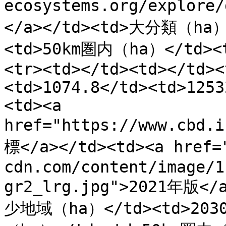
ecosystems.org/explor
</a></td><td>大分類（ha
<td>50km圏内（ha）</td><
<tr><td></td><td></td><
<td>1074.8</td><td>1253
<td><a 
href="https://www.cbd.
標</a></td><td><a href=
cdn.com/content/image/1
gr2_lrg.jpg">2021年版<
少地域（ha）</td><td>2