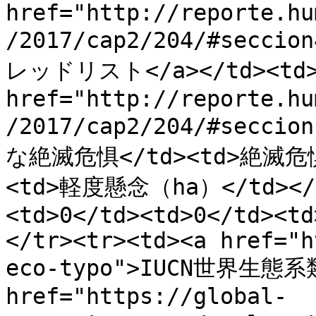
href="http://reporte.hu
/2017/cap2/204/#sec
レッドリスト</a></td><td><
href="http://reporte.hu
/2017/cap2/204/#secci
な絶滅危惧</td><td>絶滅危惧
<td>軽度懸念（ha）</td></tr
<td>0</td><td>0</td><td
</tr><tr><td><a href="h
eco-typo">IUCN世界生態系類型
href="https://global-