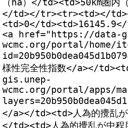
（ha）</td><td>50km圏内
</td></tr><tr><td></td>
<td>0</td><td>16145.9</
<a href="https://data-g
wcmc.org/portal/home/it
id=20b950b0dea045d1b0
様性完全性指数</a></td><td>
gis.unep-
wcmc.org/portal/apps/ma
layers=20b950b0dea045d
</a></td><td>人為的
</td><td>人為的攪乱が中