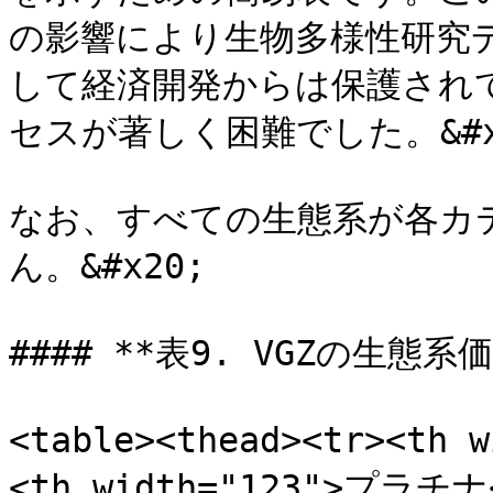
の影響により生物多様性研究
して経済開発からは保護され
セスが著しく困難でした。&#x2
なお、すべての生態系が各カ
ん。&#x20;

#### **表9. VGZの生態系価
<table><thead><tr><th 
<th width="123">プラチナ