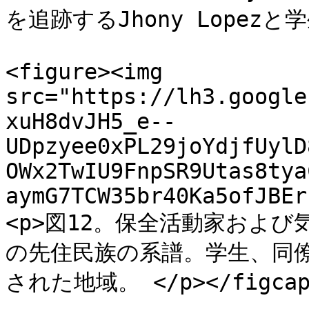
を追跡するJhony Lopezと学
<figure><img 
src="https://lh3.google
xuH8dvJH5_e--
UDpzyee0xPL29joYdjfUylD
OWx2TwIU9FnpSR9Utas8tya
aymG7TCW35br40Ka5ofJBEr
<p>図12。保全活動家および気候
の先住民族の系譜。学生、同
された地域。 </p></figcapti