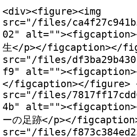
<div><figure><img 
src="/files/ca4f27c941b
02" alt=""><figcaption
生</p></figcaption></fig
src="/files/df3ba29b430
f9" alt=""><figcapti
</figcaption></figure> 
src="/files/7817ff17cdd
4b" alt=""><figcap
ーの足跡</p></figcaption><
src="/files/f873c384ed2