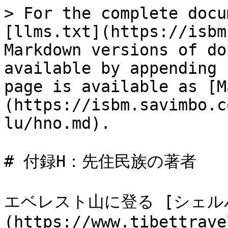
> For the complete docu
[llms.txt](https://isbm
Markdown versions of do
available by appending 
page is available as [M
(https://isbm.savimbo.c
lu/hno.md).

# 付録H：先住民族の著者

エベレスト山に登る [シェル
(https://www.tibettrave