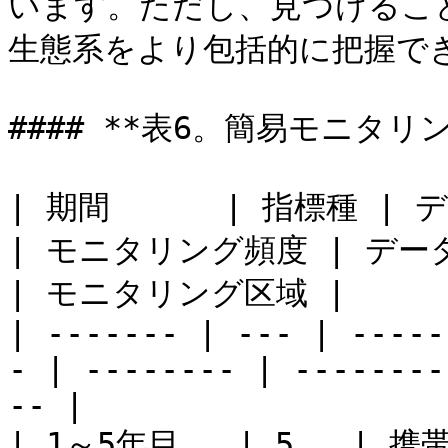
います。ただし、見つけるこ
生態系をより包括的に把握できる
#### **表6。簡易モニタリン
| 期間      | 指標種 | データ収集方法           
| モニタリング頻度 | データ保存方法          
| モニタリング区域 |

| ------- | --- | -----
- | -------- | --------
-- |

| 1～5年目   | 5   | 携帯電話                      