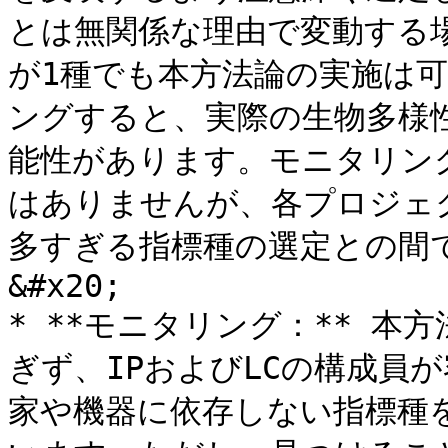
とは無関係な理由で変動する
が1種でも本方法論の実施は
ングすると、実際の生物多様
能性があります。モニタリン
はありませんが、各プロジェ
多すぎる指標種の選定との間で
&#x20;

* **モニタリング：** 
ぎず、IPおよびLCの構成員
家や機器に依存しない指標種