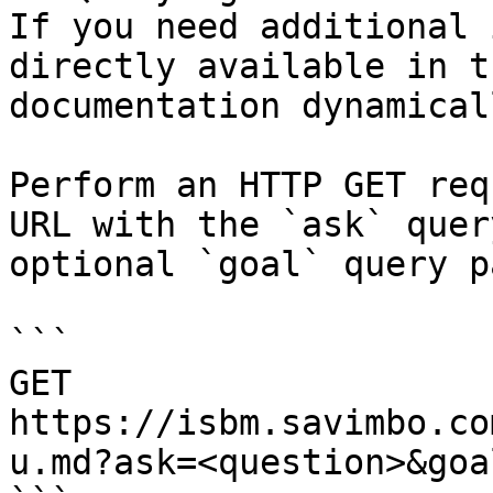
If you need additional 
directly available in t
documentation dynamical
Perform an HTTP GET req
URL with the `ask` quer
optional `goal` query p
```

GET 
https://isbm.savimbo.co
u.md?ask=<question>&goa