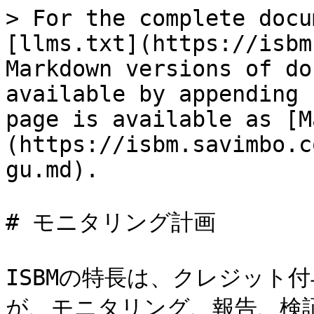
> For the complete docu
[llms.txt](https://isbm
Markdown versions of do
available by appending 
page is available as [M
(https://isbm.savimbo.c
gu.md).

# モニタリング計画

ISBMの特長は、クレジット
が、モニタリング、報告、検