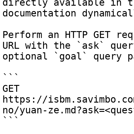
directly available in t
documentation dynamical
Perform an HTTP GET req
URL with the `ask` quer
optional `goal` query p
```

GET 
https://isbm.savimbo.co
no/yuan-ze.md?ask=<ques
```
