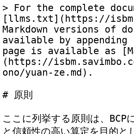
> For the complete docu
[llms.txt](https://isbm
Markdown versions of do
available by appending 
page is available as [M
(https://isbm.savimbo.c
ono/yuan-ze.md).

# 原則

ここに列挙する原則は、BCP
と信頼性の高い算定を目的とし