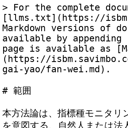
> For the complete docu
[llms.txt](https://isbm
Markdown versions of do
available by appending 
page is available as [M
(https://isbm.savimbo.c
gai-yao/fan-wei.md).

# 範囲

本方法論は、指標種モニタリン
を意図する、自然人または法