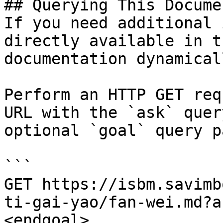
## Querying This Docume
If you need additional 
directly available in t
documentation dynamical
Perform an HTTP GET req
URL with the `ask` quer
optional `goal` query p
```

GET https://isbm.savimb
ti-gai-yao/fan-wei.md?a
<endgoal>
