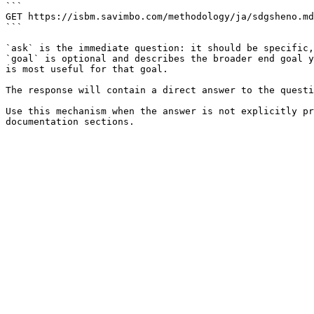
```

GET https://isbm.savimbo.com/methodology/ja/sdgsheno.md
```

`ask` is the immediate question: it should be specific,
`goal` is optional and describes the broader end goal y
is most useful for that goal.

The response will contain a direct answer to the questi
Use this mechanism when the answer is not explicitly pr