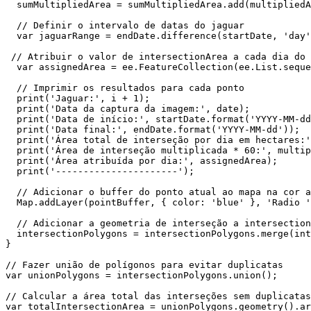
  sumMultipliedArea = sumMultipliedArea.add(multipliedArea);

  // Definir o intervalo de datas do jaguar

  var jaguarRange = endDate.difference(startDate, 'day');

 // Atribuir o valor de intersectionArea a cada dia do intervalo do jaguar

  var assignedArea = ee.FeatureCollection(ee.List.sequence(0, jaguarRange.subtract(1)).map(assignedAreaFunction));

  // Imprimir os resultados para cada ponto

  print('Jaguar:', i + 1);

  print('Data da captura da imagem:', date);

  print('Data de início:', startDate.format('YYYY-MM-dd'));

  print('Data final:', endDate.format('YYYY-MM-dd'));

  print('Área total de interseção por dia em hectares:', intersectionArea);

  print('Área de interseção multiplicada * 60:', multipliedArea);

  print('Área atribuída por dia:', assignedArea);

  print('----------------------');

  // Adicionar o buffer do ponto atual ao mapa na cor azul

  Map.addLayer(pointBuffer, { color: 'blue' }, 'Radio ' + (i + 1));

  // Adicionar a geometria de interseção a intersectionPolygons

  intersectionPolygons = intersectionPolygons.merge(intersection);

}

// Fazer união de polígonos para evitar duplicatas

var unionPolygons = intersectionPolygons.union();

// Calcular a área total das interseções sem duplicatas

var totalIntersectionArea = unionPolygons.geometry().ar