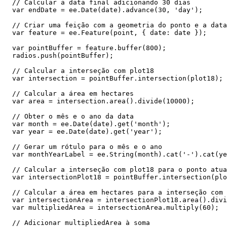
  // Calcular a data final adicionando 30 dias

  var endDate = ee.Date(date).advance(30, 'day');

  // Criar uma feição com a geometria do ponto e a data como propriedades

  var feature = ee.Feature(point, { date: date });

  var pointBuffer = feature.buffer(800);

  radios.push(pointBuffer);

  // Calcular a interseção com plot18

  var intersection = pointBuffer.intersection(plot18);

  // Calcular a área em hectares

  var area = intersection.area().divide(10000);

  // Obter o mês e o ano da data

  var month = ee.Date(date).get('month');

  var year = ee.Date(date).get('year');

  // Gerar um rótulo para o mês e o ano

  var monthYearLabel = ee.String(month).cat('-').cat(year).cat(' Hectarias N°');

  // Calcular a interseção com plot18 para o ponto atual

  var intersectionPlot18 = pointBuffer.intersection(plot18);

  // Calcular a área em hectares para a interseção com plot18

  var intersectionArea = intersectionPlot18.area().divide(10000);

  var multipliedArea = intersectionArea.multiply(60);

  // Adicionar multipliedArea à soma
