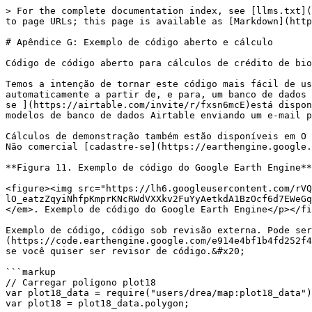
> For the complete documentation index, see [llms.txt](
to page URLs; this page is available as [Markdown](http
# Apêndice G: Exemplo de código aberto e cálculo

Código de código aberto para cálculos de crédito de bio
Temos a intenção de tornar este código mais fácil de us
automaticamente a partir de, e para, um banco de dados 
se ](https://airtable.com/invite/r/fxsn6mcE)está dispon
modelos de banco de dados Airtable enviando um e-mail p
Cálculos de demonstração também estão disponíveis em O 
Não comercial [cadastre-se](https://earthengine.google.
**Figura 11. Exemplo de código do Google Earth Engine**
<figure><img src="https://lh6.googleusercontent.com/rVQ
lO_eatzZqyiNhfpKmprKNcRWdVXXkv2FuYyAetkdA1BzOcf6d7EWeGq
</em>. Exemplo de código do Google Earth Engine</p></fi
Exemplo de código, código sob revisão externa. Pode ser
(https://code.earthengine.google.com/e914e4bf1b4fd252f4
se você quiser ser revisor de código.&#x20;

```markup

// Carregar polígono plot18

var plot18_data = require("users/drea/map:plot18_data")
var plot18 = plot18_data.polygon;
