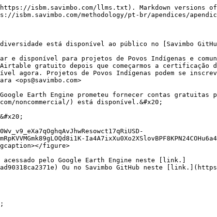
https://isbm.savimbo.com/llms.txt). Markdown versions of
s://isbm.savimbo.com/methodology/pt-br/apendices/apendic
diversidade está disponível ao público no [Savimbo GitHu
ar e disponível para projetos de Povos Indígenas e comun
Airtable gratuito depois que começarmos a certificação d
ível agora. Projetos de Povos Indígenas podem se inscrev
ara <ops@savimbo.com>

Google Earth Engine prometeu fornecer contas gratuitas p
com/noncommercial/) está disponível.&#x20;

&#x20;

0Wv_v9_eXa7qOghqAvJhwResowct17qRiUSD-
mRpKVVMGmk89gLOQd8i1K-Ia4A7ixXu0Xo2XSlovBPF8KPN24COHu6a4
gcaption></figure>

 acessado pelo Google Earth Engine neste [link.]
ad90318ca2371e) Ou no Savimbo GitHub neste [link.](https
;
