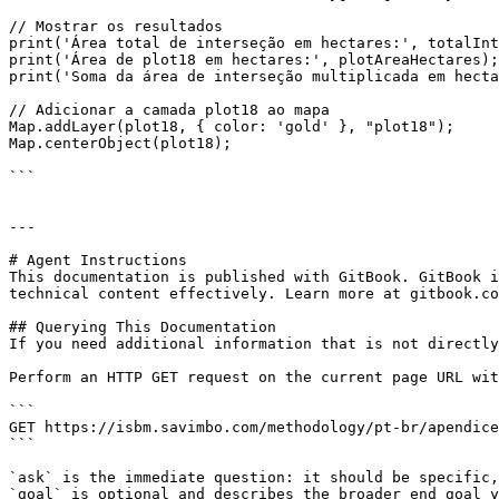
// Mostrar os resultados

print('Área total de interseção em hectares:', totalInt
print('Área de plot18 em hectares:', plotAreaHectares);

print('Soma da área de interseção multiplicada em hecta
// Adicionar a camada plot18 ao mapa

Map.addLayer(plot18, { color: 'gold' }, "plot18");

Map.centerObject(plot18);

```

---

# Agent Instructions

This documentation is published with GitBook. GitBook i
technical content effectively. Learn more at gitbook.co
## Querying This Documentation

If you need additional information that is not directly
Perform an HTTP GET request on the current page URL wit
```

GET https://isbm.savimbo.com/methodology/pt-br/apendice
```

`ask` is the immediate question: it should be specific,
`goal` is optional and describes the broader end goal y