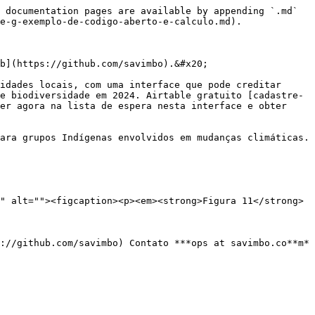
 documentation pages are available by appending `.md` 
e-g-exemplo-de-codigo-aberto-e-calculo.md).

b](https://github.com/savimbo).&#x20;

idades locais, com uma interface que pode creditar 
e biodiversidade em 2024. Airtable gratuito [cadastre-
er agora na lista de espera nesta interface e obter 
ara grupos Indígenas envolvidos em mudanças climáticas. 
" alt=""><figcaption><p><em><strong>Figura 11</strong>
://github.com/savimbo) Contato ***ops at savimbo.co**m* 