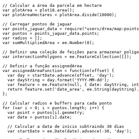
// Calcular a área da parcela em hectare

var plotArea = plot18.area();

var plotAreaHectares = plotArea.divide(10000);

// Carregar pontos de jaguar

var points_jaguar_data = require("users/drea/map:points
var puntos = points_jaguar_data.points;

var radios = [];

var sumMultipliedArea = ee.Number(0);

// Definir uma coleção de feições para armazenar polígo
var intersectionPolygons = ee.FeatureCollection([]);

// Definir a função assignedArea

var assignedAreaFunction = function(offset) {

  var day = startDate.advance(offset, 'day');

  var dayString = day.format('YYYY-MM-dd');

  var feature = ee.Feature(null, { date: dayString, intersectionArea: intersectionArea });

  return feature.set('date_area', ee.String(dayString).cat(' - ').cat(intersectionArea));

};

// Calcular radios e buffers para cada ponto

for (var i = 0; i < puntos.length; i++) {

  var point = puntos[i].geometry;

  var date = puntos[i].date;

  // Calcular a data de início subtraindo 30 dias

  var startDate = ee.Date(date).advance(-30, 'day');
