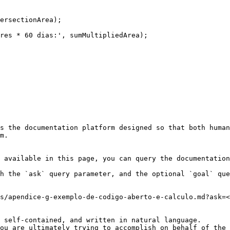
ersectionArea);

res * 60 dias:', sumMultipliedArea);

s the documentation platform designed so that both human
m.

 available in this page, you can query the documentation
h the `ask` query parameter, and the optional `goal` que
s/apendice-g-exemplo-de-codigo-aberto-e-calculo.md?ask=<
 self-contained, and written in natural language.

ou are ultimately trying to accomplish on behalf of the 