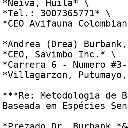
*Neiva, Huila* \

*Tel.: 3007365771* \

*CEO Avifauna Colombian
*Andrea (Drea) Burbank,
*CEO, Savimbo Inc.* \

*Carrera 6 - Numero #3-
*Villagarzon, Putumayo,
***Re: Metodologia de B
Baseada em Espécies Sen
*Prezado Dr. Burbank,*&