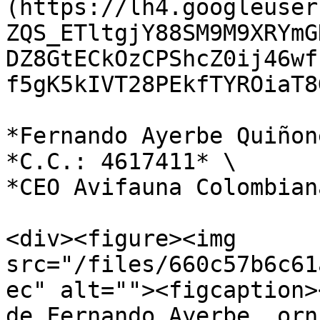
(https://lh4.googleuser
ZQS_ETltgjY88SM9M9XRYmG
DZ8GtECkOzCPShcZ0ij46wf
f5gK5kIVT28PEkfTYROiaT8
*Fernando Ayerbe Quiñon
*C.C.: 4617411* \

*CEO Avifauna Colombian
<div><figure><img 
src="/files/660c57b6c61
ec" alt=""><figcaption>
de Fernando Ayerbe, orn