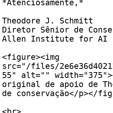
*Atenciosamente,*

Theodore J. Schmitt                                                                                                                                               
Diretor Sênior de Conservação                                                                                             
Allen Institute for AI

<figure><img 
src="/files/2e6e36d4021
55" alt="" width="375">
original de apoio de Th
de conservação</p></fig
<br>
