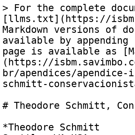
> For the complete docu
[llms.txt](https://isbm
Markdown versions of do
available by appending 
page is available as [M
(https://isbm.savimbo.c
br/apendices/apendice-i
schmitt-conservacionist
# Theodore Schmitt, Con
*Theodore Schmitt                                                                                                                                                    