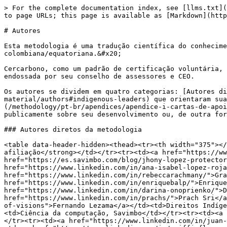
> For the complete documentation index, see [llms.txt](
to page URLs; this page is available as [Markdown](http
# Autores

Esta metodologia é uma tradução científica do conhecime
colombiana/equatoriana.&#x20;

Cercarbono, como um padrão de certificação voluntária, 
endossada por seu conselho de assessores e CEO.

Os autores se dividem em quatro categorias: [Autores di
material/authors#indigenous-leaders) que orientaram sua
(/methodology/pt-br/apendices/apendice-i-cartas-de-apoi
publicamente sobre seu desenvolvimento ou, de outra for
### Autores diretos da metodologia

<table data-header-hidden><thead><tr><th width="375"></
afiliação</strong></td></tr><tr><td><a href="https://ww
href="https://es.savimbo.com/blog/jhony-lopez-protector
href="https://www.linkedin.com/in/ana-isabel-lopez-roja
href="https://www.linkedin.com/in/rebeccarachmany/">Gra
href="https://www.linkedin.com/in/enriquebalp/">Enrique
href="https://www.linkedin.com/in/darina-onoprienko/">D
href="https://www.linkedin.com/in/prachs/">Prach Sri</a
of-visions">Fernando Lezama</a></td><td>Direitos Indíge
<td>Ciência da computação, Savimbo</td></tr><tr><td><a 
</tr><tr><td><a href="https://www.linkedin.com/in/juan-