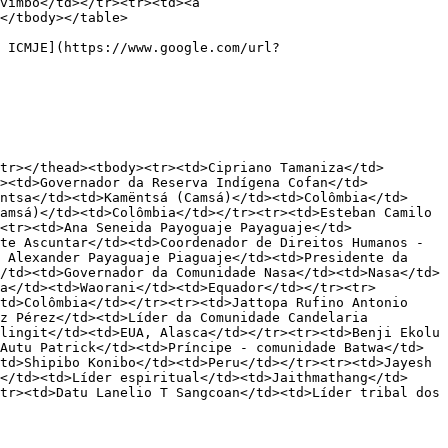
vimbo</td></tr><tr><td><a 
</tbody></table>

 ICMJE](https://www.google.com/url?
tr></thead><tbody><tr><td>Cipriano Tamaniza</td>
d><td>Governador da Reserva Indígena Cofan</td>
ntsa</td><td>Kamëntsá (Camsá)</td><td>Colômbia</td>
amsá)</td><td>Colômbia</td></tr><tr><td>Esteban Camilo 
<tr><td>Ana Seneida Payoguaje Payaguaje</td>
te Ascuntar</td><td>Coordenador de Direitos Humanos - 
 Alexander Payaguaje Piaguaje</td><td>Presidente da 
/td><td>Governador da Comunidade Nasa</td><td>Nasa</td>
a</td><td>Waorani</td><td>Equador</td></tr><tr>
td>Colômbia</td></tr><tr><td>Jattopa Rufino Antonio 
z Pérez</td><td>Líder da Comunidade Candelaria 
lingit</td><td>EUA, Alasca</td></tr><tr><td>Benji Ekolu 
Autu Patrick</td><td>Príncipe - comunidade Batwa</td>
td>Shipibo Konibo</td><td>Peru</td></tr><tr><td>Jayesh 
</td><td>Líder espiritual</td><td>Jaithmathang</td>
tr><td>Datu Lanelio T Sangcoan</td><td>Líder tribal dos 