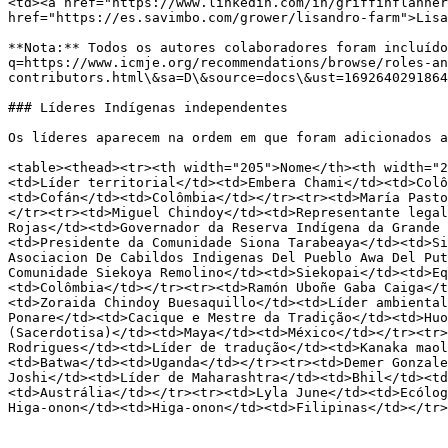
<td><a href="https://www.linkedin.com/in/griffinflanner
href="https://es.savimbo.com/grower/lisandro-farm">Lisa
**Nota:** Todos os autores colaboradores foram incluído
q=https://www.icmje.org/recommendations/browse/roles-a
contributors.html\&sa=D\&source=docs\&ust=1692640291864
### Líderes Indígenas independentes

Os líderes aparecem na ordem em que foram adicionados a
<table><thead><tr><th width="205">Nome</th><th width="2
<td>Líder territorial</td><td>Embera Chami</td><td>Colô
<td>Cofán</td><td>Colômbia</td></tr><tr><td>María Pasto
</tr><tr><td>Miguel Chindoy</td><td>Representante legal
Rojas</td><td>Governador da Reserva Indígena da Grande 
<td>Presidente da Comunidade Siona Tarabeaya</td><td>Si
Asociacion De Cabildos Indigenas Del Pueblo Awa Del Put
Comunidade Siekoya Remolino</td><td>Siekopai</td><td>Eq
<td>Colômbia</td></tr><tr><td>Ramón Uboñe Gaba Caiga</t
<td>Zoraida Chindoy Buesaquillo</td><td>Líder ambiental
Ponare</td><td>Cacique e Mestre da Tradição</td><td>Huo
(Sacerdotisa)</td><td>Maya</td><td>México</td></tr><tr>
Rodrigues</td><td>Líder de tradução</td><td>Kanaka maol
<td>Batwa</td><td>Uganda</td></tr><tr><td>Demer Gonzale
Joshi</td><td>Líder de Maharashtra</td><td>Bhil</td><td
<td>Austrália</td></tr><tr><td>Lyla June</td><td>Ecólog
Higa-onon</td><td>Higa-onon</td><td>Filipinas</td></tr>