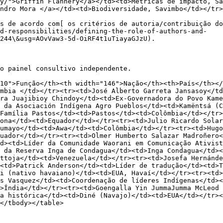
y/">Griffin Flannery</a></td><td>Métricas de impacto, Sa
ndro Mora </a></td><td>Biodiversidade, Savimbo</td></tr>
s de acordo com[ os critérios de autoria/contribuição do
nd-responsibilities/defining-the-role-of-authors-and-
244\&usg=AOvVaw3-5d-OiRF4t1uTiayaGJzU).

o painel consultivo independente.

10">Função</th><th width="146">Nação</th><th>País</th></
mbia </td></tr><tr><td>José Alberto Garreta Jansasoy</t
ra Juajibioy Chindoy</td><td>Ex-Governadora do Povo Kame
 da Asociación Indígena Agro Pueblos</td><td>Kamëntsá (C
Família Pastos</td><td>Pastos</td><td>Colômbia</td></tr>
ona</td><td>Equador</td></tr><tr><td>Julio Ricardo Solar
umayo</td><td>Awa</td><td>Colômbia</td></tr><tr><td>Hugo
uador</td></tr><tr><td>Olmer Humberto Salazar Madroñero<
d><td>Líder da Comunidade Waorani em Comunicação Ativist
 da Reserva Inga de Condagua</td><td>Inga Condagua</td><
ttoja</td><td>Venezuela</td></tr><tr><td>Josefa Hernánde
<td>Patrick Anderson</td><td>Líder de tradução</td><td>T
i (nativo havaiano)</td><td>EUA, Havaí</td></tr><tr><td>
s Vasquez</td><td>Coordenação de líderes Indígenas</td><
>Índia</td></tr><tr><td>Goengalla Yin JummaJumma McLeod 
a histórica</td><td>Diné (Navajo)</td><td>EUA</td></tr><
</tbody></table>
