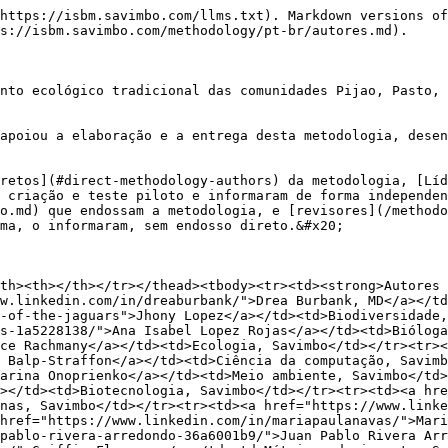
https://isbm.savimbo.com/llms.txt). Markdown versions of
s://isbm.savimbo.com/methodology/pt-br/autores.md).

nto ecológico tradicional das comunidades Pijao, Pasto, 
apoiou a elaboração e a entrega desta metodologia, desen
retos](#direct-methodology-authors) da metodologia, [Líd
 criação e teste piloto e informaram de forma independen
o.md) que endossam a metodologia, e [revisores](/methodo
ma, o informaram, sem endosso direto.&#x20;

th><th></th></tr></thead><tbody><tr><td><strong>Autores 
w.linkedin.com/in/dreaburbank/">Drea Burbank, MD</a></td
-of-the-jaguars">Jhony Lopez</a></td><td>Biodiversidade,
s-1a5228138/">Ana Isabel Lopez Rojas</a></td><td>Bióloga
ce Rachmany</a></td><td>Ecologia, Savimbo</td></tr><tr><
 Balp-Straffon</a></td><td>Ciência da computação, Savimb
arina Onoprienko</a></td><td>Meio ambiente, Savimbo</td>
></td><td>Biotecnologia, Savimbo</td></tr><tr><td><a hre
nas, Savimbo</td></tr><tr><td><a href="https://www.link
href="https://www.linkedin.com/in/mariapaulanavas/">Mari
pablo-rivera-arredondo-36a6001b9/">Juan Pablo Rivera Ar