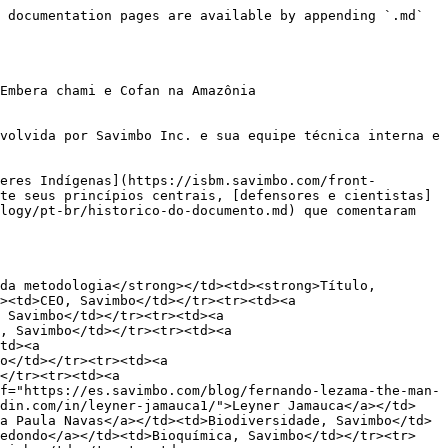
 documentation pages are available by appending `.md` 
Embera chami e Cofan na Amazônia 
volvida por Savimbo Inc. e sua equipe técnica interna e 
eres Indígenas](https://isbm.savimbo.com/front-
te seus princípios centrais, [defensores e cientistas]
logy/pt-br/historico-do-documento.md) que comentaram 
da metodologia</strong></td><td><strong>Título, 
><td>CEO, Savimbo</td></tr><tr><td><a 
 Savimbo</td></tr><tr><td><a 
, Savimbo</td></tr><tr><td><a 
td><a 
o</td></tr><tr><td><a 
</tr><tr><td><a 
f="https://es.savimbo.com/blog/fernando-lezama-the-man-
edin.com/in/leyner-jamauca1/">Leyner Jamauca</a></td>
a Paula Navas</a></td><td>Biodiversidade, Savimbo</td>
redondo</a></td><td>Bioquímica, Savimbo</td></tr><tr>