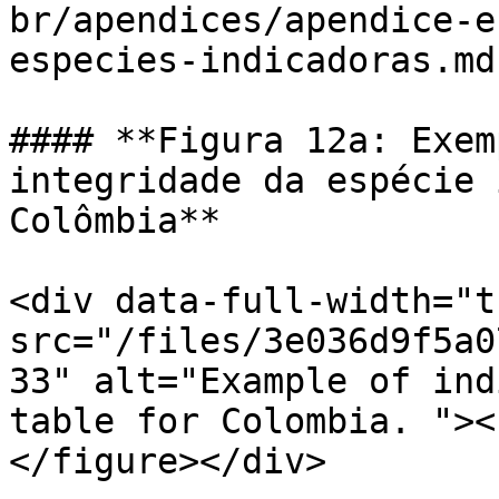
br/apendices/apendice-e
especies-indicadoras.md)
#### **Figura 12a: Exem
integridade da espécie 
Colômbia**

<div data-full-width="t
src="/files/3e036d9f5a0
33" alt="Example of ind
table for Colombia. "><
</figure></div>
