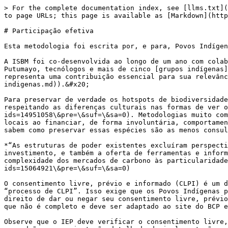
> For the complete documentation index, see [llms.txt](
to page URLs; this page is available as [Markdown](http
# Participação efetiva

Esta metodologia foi escrita por, e para, Povos Indígen
A ISBM foi co-desenvolvida ao longo de um ano com colab
Putumayo, tecnólogos e mais de cinco [grupos indígenas]
representa uma contribuição essencial para sua relevân
indigenas.md)).&#x20;

Para preservar de verdade os hotspots de biodiversidade
respeitando as diferenças culturais nas formas de ver o
ids=14951058\&pre=\&suf=\&sa=0). Metodologias muito com
locais ao financiar, de forma involuntária, comportamen
sabem como preservar essas espécies são as menos consul
*“As estruturas de poder existentes excluíram perspecti
investimento, e também a oferta de ferramentas e inform
complexidade dos mercados de carbono às particularidad
ids=15064921\&pre=\&suf=\&sa=0)

O consentimento livre, prévio e informado (CLPI) é um d
“processo de CLPI”. Isso exige que os Povos Indígenas p
direito de dar ou negar seu consentimento livre, prévio
que não é completo e deve ser adaptado ao site do BCP e
Observe que o IEP deve verificar o consentimento livre,