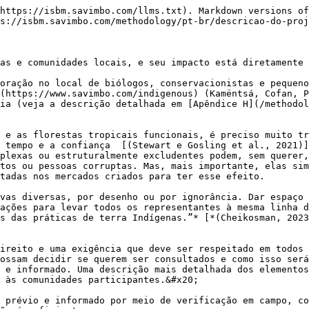
https://isbm.savimbo.com/llms.txt). Markdown versions of
s://isbm.savimbo.com/methodology/pt-br/descricao-do-proj
as e comunidades locais, e seu impacto está diretamente 
oração no local de biólogos, conservacionistas e pequeno
(https://www.savimbo.com/indigenous) (Kamëntsá, Cofan, P
cia (veja a descrição detalhada em [Apêndice H](/methodol
 e as florestas tropicais funcionais, é preciso muito tr
 tempo e a confiança  [(Stewart e Gosling et al., 2021)
plexas ou estruturalmente excludentes podem, sem querer,
tos ou pessoas corruptas. Mas, mais importante, elas sim
tadas nos mercados criados para ter esse efeito.

vas diversas, por desenho ou por ignorância. Dar espaço 
ações para levar todos os representantes à mesma linha d
es das práticas de terra Indígenas.”* [*(Cheikosman, 2023
ireito e uma exigência que deve ser respeitado em todos 
ossam decidir se querem ser consultados e como isso será
 e informado. Uma descrição mais detalhada dos elementos
 às comunidades participantes.&#x20;

 prévio e informado por meio de verificação em campo, co