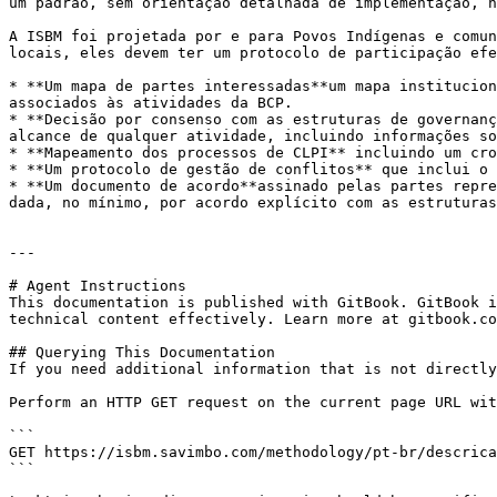
um padrão, sem orientação detalhada de implementação, n
A ISBM foi projetada por e para Povos Indígenas e comun
locais, eles devem ter um protocolo de participação efe
* **Um mapa de partes interessadas**um mapa institucion
associados às atividades da BCP.

* **Decisão por consenso com as estruturas de governanç
alcance de qualquer atividade, incluindo informações so
* **Mapeamento dos processos de CLPI** incluindo um cro
* **Um protocolo de gestão de conflitos** que inclui o 
* **Um documento de acordo**assinado pelas partes repre
dada, no mínimo, por acordo explícito com as estruturas
---

# Agent Instructions

This documentation is published with GitBook. GitBook i
technical content effectively. Learn more at gitbook.co
## Querying This Documentation

If you need additional information that is not directly
Perform an HTTP GET request on the current page URL wit
```

GET https://isbm.savimbo.com/methodology/pt-br/descrica
```
