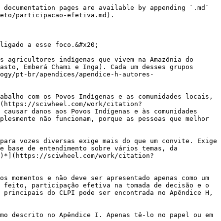
 documentation pages are available by appending `.md` 
eto/participacao-efetiva.md).

ligado a esse foco.&#x20;

s agricultores indígenas que vivem na Amazônia do 
asto, Emberá Chami e Inga). Cada um desses grupos 
ogy/pt-br/apendices/apendice-h-autores-
abalho com os Povos Indígenas e as comunidades locais, 
](https://sciwheel.com/work/citation?
 causar danos aos Povos Indígenas e às comunidades 
plesmente não funcionam, porque as pessoas que melhor 
para vozes diversas exige mais do que um convite. Exige 
e base de entendimento sobre vários temas, da 
)*](https://sciwheel.com/work/citation?
os momentos e não deve ser apresentado apenas como um 
 feito, participação efetiva na tomada de decisão e o 
 principais do CLPI pode ser encontrada no Apêndice H, 
mo descrito no Apêndice I. Apenas tê-lo no papel ou em 