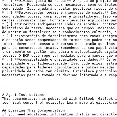
* [ ] **Divisão justa da renda:** A renda do projeto de
fundiários. Recomenda-se usar mecanismos como contratos
comunidade. Isso ajudará a evitar possíveis riscos de c
* [ ] **Salvaguardas legais e cláusulas de saída:** Inc
comunidades locais, compradores e investidores. Isso va
certas circunstâncias. Forneça cláusulas explícitas par
* [ ] **Direitos Indígenas:** Todos os acordos, contrat
históricos da terra. Reconheça que os grupos Indígenas 
de manter ou fortalecer seus conhecimentos culturais, i
* [ ] **Estratégia de fortalecimento para Povos Indígen
eles estão sendo compensados de formas que podem ser no
locais devem ter acesso a recursos e educação que lhes 
para as comunidades locais, reconhecendo seu papel vita
treinamento em gestão financeira e alfabetização digita
locais. O BCP deve reportar medidas para a manutenção e
* [ ] **Acessibilidade e privacidade dos dados:** Os pr
privacidade e confidencialidade. Isso pode exigir estra
capacidades para líderes comunitários e outras medidas 
privacidade de dados têm direito. Estabeleça protocolos
necessárias para a tomada de decisão informada e a resp
---

# Agent Instructions

This documentation is published with GitBook. GitBook i
technical content effectively. Learn more at gitbook.co
## Querying This Documentation

If you need additional information that is not directly