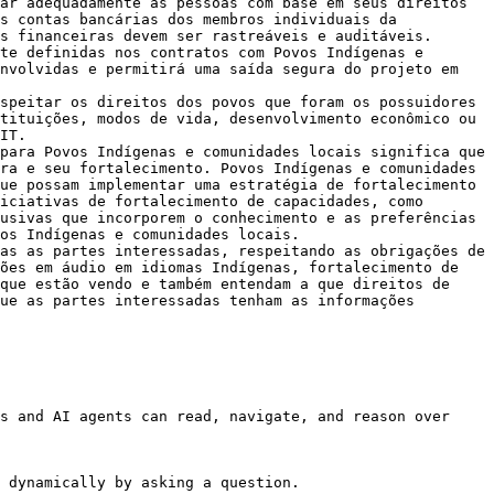
ar adequadamente as pessoas com base em seus direitos 
s contas bancárias dos membros individuais da 
s financeiras devem ser rastreáveis e auditáveis.

te definidas nos contratos com Povos Indígenas e 
nvolvidas e permitirá uma saída segura do projeto em 
speitar os direitos dos povos que foram os possuidores 
tituições, modos de vida, desenvolvimento econômico ou 
IT.

para Povos Indígenas e comunidades locais significa que 
ra e seu fortalecimento. Povos Indígenas e comunidades 
ue possam implementar uma estratégia de fortalecimento 
iciativas de fortalecimento de capacidades, como 
usivas que incorporem o conhecimento e as preferências 
os Indígenas e comunidades locais.

as as partes interessadas, respeitando as obrigações de 
ões em áudio em idiomas Indígenas, fortalecimento de 
que estão vendo e também entendam a que direitos de 
ue as partes interessadas tenham as informações 
s and AI agents can read, navigate, and reason over 
 dynamically by asking a question.
