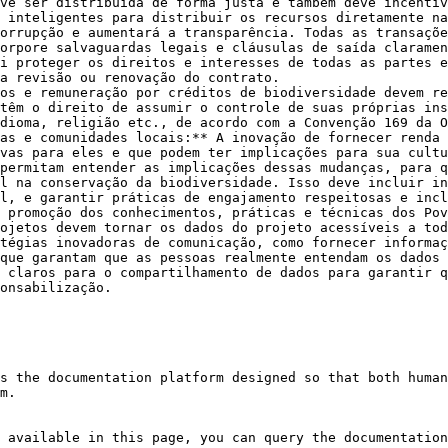
ve ser distribuída de forma justa e também deve incentiv
 inteligentes para distribuir os recursos diretamente na
orrupção e aumentará a transparência. Todas as transaçõe
orpore salvaguardas legais e cláusulas de saída claramen
i proteger os direitos e interesses de todas as partes e
a revisão ou renovação do contrato.

os e remuneração por créditos de biodiversidade devem re
têm o direito de assumir o controle de suas próprias ins
dioma, religião etc., de acordo com a Convenção 169 da O
as e comunidades locais:** A inovação de fornecer renda 
vas para eles e que podem ter implicações para sua cultu
permitam entender as implicações dessas mudanças, para q
l na conservação da biodiversidade. Isso deve incluir in
l, e garantir práticas de engajamento respeitosas e incl
 promoção dos conhecimentos, práticas e técnicas dos Pov
ojetos devem tornar os dados do projeto acessíveis a tod
tégias inovadoras de comunicação, como fornecer informaç
que garantam que as pessoas realmente entendam os dados 
 claros para o compartilhamento de dados para garantir q
onsabilização.

s the documentation platform designed so that both human
m.

 available in this page, you can query the documentation