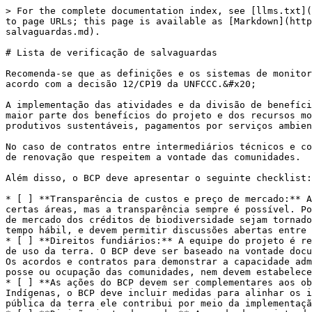
> For the complete documentation index, see [llms.txt](
to page URLs; this page is available as [Markdown](http
salvaguardas.md).

# Lista de verificação de salvaguardas

Recomenda-se que as definições e os sistemas de monitor
acordo com a decisão 12/CP19 da UNFCCC.&#x20;

A implementação das atividades e da divisão de benefíci
maior parte dos benefícios do projeto e dos recursos mo
produtivos sustentáveis, pagamentos por serviços ambien
No caso de contratos entre intermediários técnicos e co
de renovação que respeitem a vontade das comunidades.

Além disso, o BCP deve apresentar o seguinte checklist:

* [ ] **Transparência de custos e preço de mercado:** A
certas áreas, mas a transparência sempre é possível. Po
de mercado dos créditos de biodiversidade sejam tornado
tempo hábil, e devem permitir discussões abertas entre 
* [ ] **Direitos fundiários:** A equipe do projeto é re
de uso da terra. O BCP deve ser baseado na vontade docu
Os acordos e contratos para demonstrar a capacidade adm
posse ou ocupação das comunidades, nem devem estabelece
* [ ] **As ações do BCP devem ser complementares aos ob
Indígenas, o BCP deve incluir medidas para alinhar os i
pública da terra ele contribui por meio da implementaçã