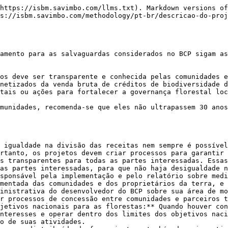
https://isbm.savimbo.com/llms.txt). Markdown versions of
s://isbm.savimbo.com/methodology/pt-br/descricao-do-proj
amento para as salvaguardas considerados no BCP sigam as
os deve ser transparente e conhecida pelas comunidades e
netizados da venda bruta de créditos de biodiversidade d
tais ou ações para fortalecer a governança florestal loc
munidades, recomenda-se que eles não ultrapassem 30 anos
 igualdade na divisão das receitas nem sempre é possível
rtanto, os projetos devem criar processos para garantir 
s transparentes para todas as partes interessadas. Essas
as partes interessadas, para que não haja desigualdade n
sponsável pela implementação e pelo relatório sobre medi
mentada das comunidades e dos proprietários da terra, e 
inistrativa do desenvolvedor do BCP sobre sua área de mo
r processos de concessão entre comunidades e parceiros t
jetivos nacionais para as florestas:** Quando houver con
nteresses e operar dentro dos limites dos objetivos naci
o de suas atividades.
