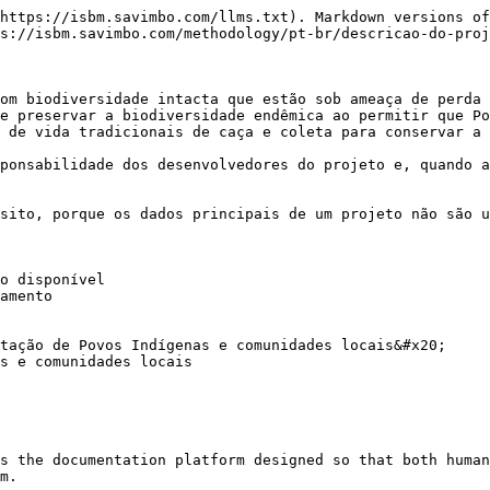
https://isbm.savimbo.com/llms.txt). Markdown versions of
s://isbm.savimbo.com/methodology/pt-br/descricao-do-proj
om biodiversidade intacta que estão sob ameaça de perda 
e preservar a biodiversidade endêmica ao permitir que Po
 de vida tradicionais de caça e coleta para conservar a 
ponsabilidade dos desenvolvedores do projeto e, quando a
sito, porque os dados principais de um projeto não são u
o disponível

amento

tação de Povos Indígenas e comunidades locais&#x20;

s e comunidades locais

s the documentation platform designed so that both human
m.
