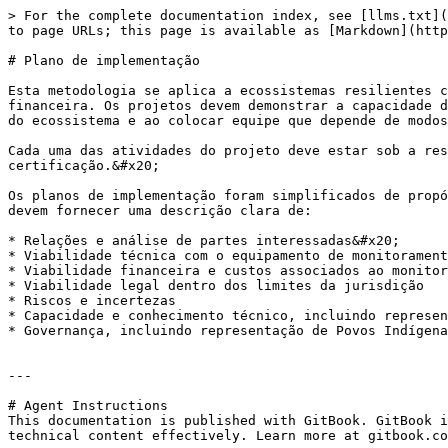
> For the complete documentation index, see [llms.txt](
to page URLs; this page is available as [Markdown](http
# Plano de implementação

Esta metodologia se aplica a ecossistemas resilientes c
financeira. Os projetos devem demonstrar a capacidade d
do ecossistema e ao colocar equipe que depende de modos
Cada uma das atividades do projeto deve estar sob a res
certificação.&#x20;

Os planos de implementação foram simplificados de propó
devem fornecer uma descrição clara de:

* Relações e análise de partes interessadas&#x20;

* Viabilidade técnica com o equipamento de monitorament
* Viabilidade financeira e custos associados ao monitor
* Viabilidade legal dentro dos limites da jurisdição

* Riscos e incertezas

* Capacidade e conhecimento técnico, incluindo represen
* Governança, incluindo representação de Povos Indígena
---

# Agent Instructions

This documentation is published with GitBook. GitBook i
technical content effectively. Learn more at gitbook.co