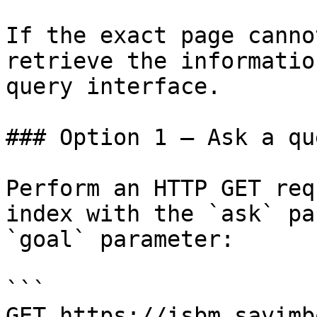
If the exact page canno
retrieve the informatio
query interface.

### Option 1 — Ask a qu
Perform an HTTP GET req
index with the `ask` pa
`goal` parameter:

```

GET https://isbm.savimb