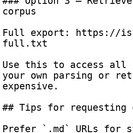
### Option 3 — Retrieve
corpus

Full export: https://is
full.txt

Use this to access all 
your own parsing or ret
expensive.

## Tips for requesting 
Prefer `.md` URLs for s