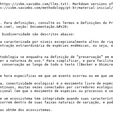
https://isbm.savimbo.com/llms.txt). Markdown versions of
s://isbm.savimbo.com/methodology/pt-br/material-inicial/
. Para definições, consulte os Termos e Definições do Pr
o.com), seção: Documentação.&#x20;

 biodiversidade são descritos abaixo:

a caracterizada por níveis excepcionalmente altos de riq
ntração extraordinária de espécies endêmicas, ou seja, e
todologia se enquadra na definição de “preservação” em m
er a natureza do uso." Para simplificar, e para facilita
 conservação ao longo de todo o texto ([Becker e Ghimire
e hora específicas em que um evento ocorreu ou em que um
a, conectividade ecológica) é o movimento livre de espéc
ntínuos, muitas vezes conectados por corredores ecológic
cional (em que o movimento de espécies ou processos é ve
e um ecossistema tem integridade quando suas característ
correm dentro de suas faixas naturais de variação, e pod
as obtêm dos ecossistemas.
