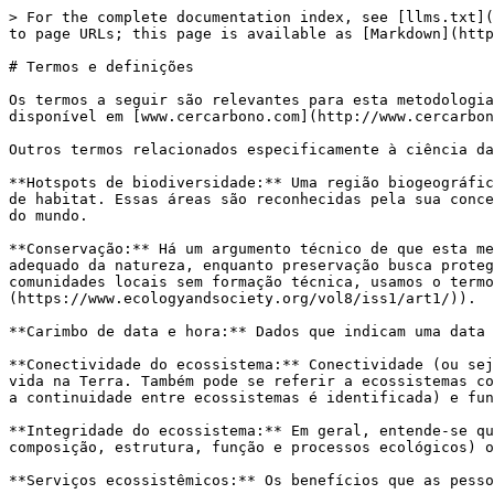
> For the complete documentation index, see [llms.txt](
to page URLs; this page is available as [Markdown](http
# Termos e definições

Os termos a seguir são relevantes para esta metodologia
disponível em [www.cercarbono.com](http://www.cercarbon
Outros termos relacionados especificamente à ciência da
**Hotspots de biodiversidade:** Uma região biogeográfic
de habitat. Essas áreas são reconhecidas pela sua conce
do mundo.

**Conservação:** Há um argumento técnico de que esta me
adequado da natureza, enquanto preservação busca proteg
comunidades locais sem formação técnica, usamos o termo
(https://www.ecologyandsociety.org/vol8/iss1/art1/)).

**Carimbo de data e hora:** Dados que indicam uma data 
**Conectividade do ecossistema:** Conectividade (ou sej
vida na Terra. Também pode se referir a ecossistemas co
a continuidade entre ecossistemas é identificada) e fun
**Integridade do ecossistema:** Em geral, entende-se qu
composição, estrutura, função e processos ecológicos) o
**Serviços ecossistêmicos:** Os benefícios que as pesso