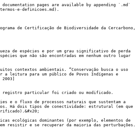
 documentation pages are available by appending `.md` 
termos-e-definicoes.md).

ograma de Certificação de Biodiversidade da Cercarbono, 
ueza de espécies e por um grau significativo de perda 
spécies que não são encontradas em nenhum outro lugar 
uitos contextos ambientais. “Conservação busca o uso 
r a leitura para um público de Povos Indígenas e 
 2003]
 registro particular foi criado ou modificado.

ies e o fluxo de processos naturais que sustentam a 
os. Há dois tipos de conectividade: estrutural (em que 
rificado).&#x20;

icas ecológicas dominantes (por exemplo, elementos de 
em resistir e se recuperar da maioria das perturbações.
