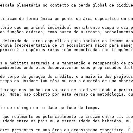
escala planetária no contexto da perda global de biodive
tificam de forma única um ponto ou área específica em um
tório que um animal individual normalmente ocupa e usa p
as funções diárias, como busca de alimento, acasalamento
 definido de forma específica para incluir os termos aca
chuva (representativa de um ecossistema maior para manej
próximo) e espécies raras (não encontradas com frequênci
s e habitats naturais e a manutenção e recuperação de po
ambientes onde elas desenvolveram suas propriedades dist
de tempo de geração de crédito, e a maioria dos projetos
tempo da Unidade (um mês) ou com a duração de uma observ
ferença nos ganhos em valores de biodiversidade a partir
ção. Nota: não coberto por esta versão da metodologia, qu
ie se extinga em um dado período de tempo.

 que realmente ou potencialmente se cruzam entre si, iso
lidade entre os pais ou a esterilidade dos híbridos, ou 
cies presentes em uma área ou ecossistema específico. É 