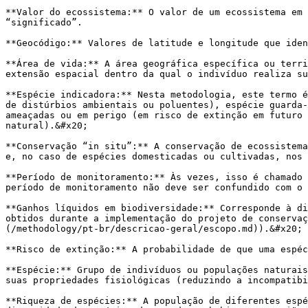
**Valor do ecossistema:** O valor de um ecossistema em 
“significado”.

**Geocódigo:** Valores de latitude e longitude que iden
**Área de vida:** A área geográfica específica ou terri
extensão espacial dentro da qual o indivíduo realiza su
**Espécie indicadora:** Nesta metodologia, este termo é
de distúrbios ambientais ou poluentes), espécie guarda-
ameaçadas ou em perigo (em risco de extinção em futuro 
natural).&#x20;

**Conservação “in situ”:** A conservação de ecossistema
e, no caso de espécies domesticadas ou cultivadas, nos 
**Período de monitoramento:** Às vezes, isso é chamado 
período de monitoramento não deve ser confundido com o 
**Ganhos líquidos em biodiversidade:** Corresponde à di
obtidos durante a implementação do projeto de conserva
(/methodology/pt-br/descricao-geral/escopo.md)).&#x20;

**Risco de extinção:** A probabilidade de que uma espéc
**Espécie:** Grupo de indivíduos ou populações naturais
suas propriedades fisiológicas (reduzindo a incompatibi
**Riqueza de espécies:** A população de diferentes espé