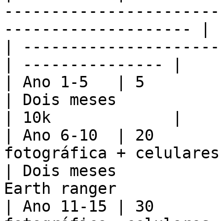
-----------------------
-------------------- | 
| ---------------------
| --------------- |

| Ano 1-5   | 5                    | Celulares              
| Dois meses                  | Airtable      
| 10k             |

| Ano 6-10  | 20       
fotográfica + celulares                                                   
| Dois meses           
Earth ranger           
| Ano 11-15 | 30       