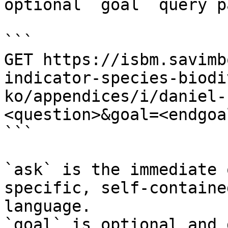
optional `goal` query p
```

GET https://isbm.savimb
indicator-species-biodi
ko/appendices/i/daniel-
<question>&goal=<endgoal
```

`ask` is the immediate 
specific, self-containe
language.

`goal` is optional and 