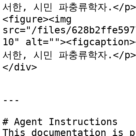
서한, 시민 파충류학자.</p></f
<figure><img 
src="/files/628b2ffe597
10" alt=""><figcaption
서한, 시민 파충류학자.</p></f
</div>

---

# Agent Instructions

This documentation is p