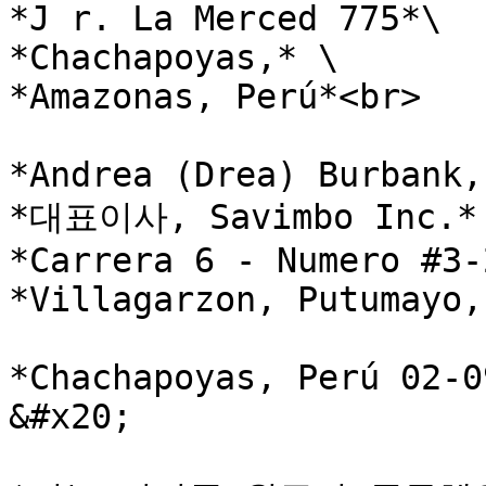
*J r. La Merced 775*\

*Chachapoyas,* \

*Amazonas, Perú*<br>

*Andrea (Drea) Burbank,
*대표이사, Savimbo Inc.* 
*Carrera 6 - Numero #3-
*Villagarzon, Putumayo,
*Chachapoyas, Perú 02-0
&#x20;
