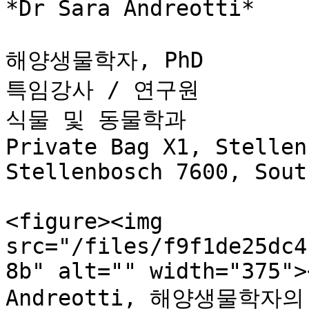
*Dr Sara Andreotti*

해양생물학자, PhD                                                                                                                                              
특임강사 / 연구원                                                                                                                        
식물 및 동물학과                                                                                                                         
Private Bag X1, Stellenbosch University                                                
Stellenbosch 7600, Sout
<figure><img 
src="/files/f9f1de25dc4
8b" alt="" width="375">
Andreotti, 해양생물학자