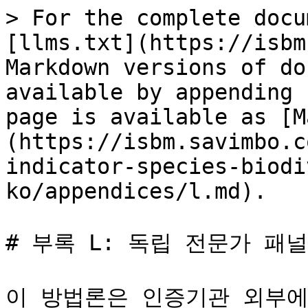
> For the complete docu
[llms.txt](https://isbm
Markdown versions of do
available by appending 
page is available as [M
(https://isbm.savimbo.c
indicator-species-biodi
ko/appendices/l.md).

# 부록 L: 독립 전문가 패널
이 방법론은 인증기관 외부에